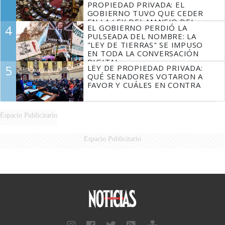
PROPIEDAD PRIVADA: EL
GOBIERNO TUVO QUE CEDER
EN LA LEY DEL MANEJO DEL
4
EL GOBIERNO PERDIÓ LA
FUEGO
PULSEADA DEL NOMBRE: LA
"LEY DE TIERRAS" SE IMPUSO
EN TODA LA CONVERSACIÓN
DIGITAL
5
LEY DE PROPIEDAD PRIVADA:
QUÉ SENADORES VOTARON A
FAVOR Y CUÁLES EN CONTRA
Espacio Publicitario
Espacio Publicitario