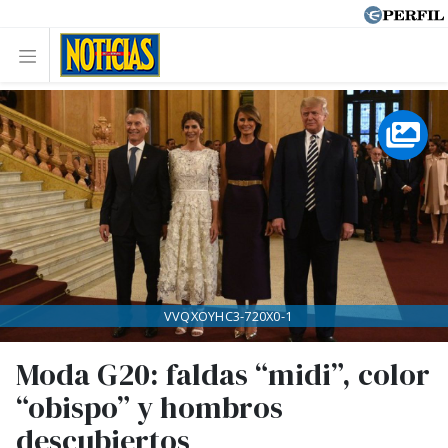
VVQXOYHC3-720X0-1
Moda G20: faldas “midi”, color
“obispo” y hombros
descubiertos