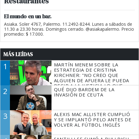
Restaurantes
El mundo en un bar.
Asiaka. Soler 4767, Palermo. 11.2492-8244. Lunes a sábados de
11.30 a 23.30 horas. Domingos cerrado. @asiakapalermo. Precio
promedio: $ 17.000.
MÁS LEÍDAS
1
MARTÍN MENEM SOBRE LA
ESTRATEGIA DE CRISTINA
KIRCHNER: "NO CREO QUE
ALGUIEN DE AFUERA LE PUEDA
DECIR A LA JUSTICIA LO QUE
2
QUÉ DIJO BARDEM DE LA
TIENE QUE HACER"
INVASIÓN DE CEUTA
3
ALEXIS MAC ALLISTER CUMPLIÓ
Y SE IMPLANTÓ PELO ANTES DE
VOLVER AL FÚTBOL INGLÉS