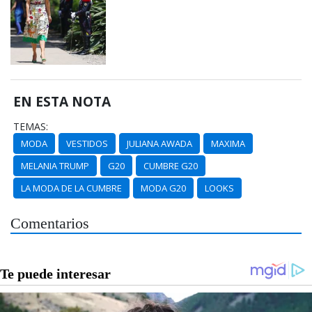
EN ESTA NOTA
TEMAS:
MODA
VESTIDOS
JULIANA AWADA
MAXIMA
MELANIA TRUMP
G20
CUMBRE G20
LA MODA DE LA CUMBRE
MODA G20
LOOKS
Comentarios