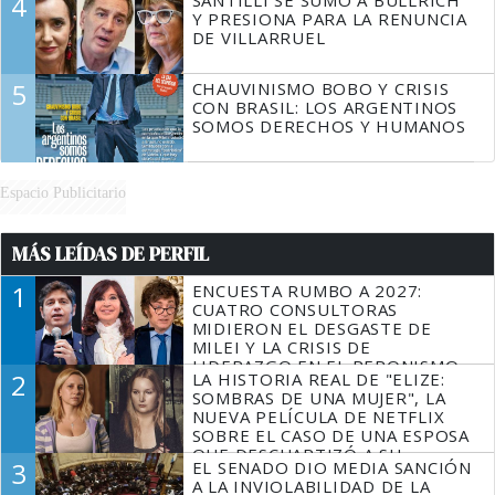
4
SANTILLI SE SUMÓ A BULLRICH
Y PRESIONA PARA LA RENUNCIA
DE VILLARRUEL
5
CHAUVINISMO BOBO Y CRISIS
CON BRASIL: LOS ARGENTINOS
SOMOS DERECHOS Y HUMANOS
Espacio Publicitario
MÁS LEÍDAS DE PERFIL
1
ENCUESTA RUMBO A 2027:
CUATRO CONSULTORAS
MIDIERON EL DESGASTE DE
MILEI Y LA CRISIS DE
LIDERAZGO EN EL PERONISMO
2
LA HISTORIA REAL DE "ELIZE:
SOMBRAS DE UNA MUJER", LA
NUEVA PELÍCULA DE NETFLIX
SOBRE EL CASO DE UNA ESPOSA
QUE DESCUARTIZÓ A SU
3
EL SENADO DIO MEDIA SANCIÓN
MARIDO
A LA INVIOLABILIDAD DE LA