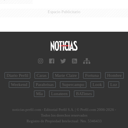
Espacio Publicitario
Diario Perfil
Caras
Marie Claire
Fortuna
Hombre
Weekend
Parabrisas
Supercampo
Look
Luz
Mía
Lunateen
BATimes
noticias.perfil.com - Editorial Perfil S.A.
| © Perfil.com 2006-2026 -
Todos los derechos reservados
Registro de Propiedad Intelectual: Nro. 5346433