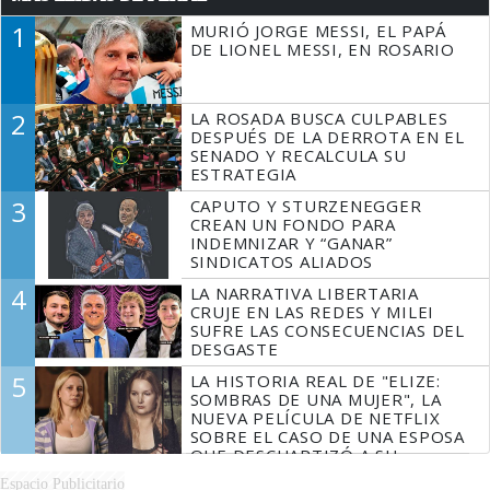
1
MURIÓ JORGE MESSI, EL PAPÁ
DE LIONEL MESSI, EN ROSARIO
2
LA ROSADA BUSCA CULPABLES
DESPUÉS DE LA DERROTA EN EL
SENADO Y RECALCULA SU
ESTRATEGIA
3
CAPUTO Y STURZENEGGER
CREAN UN FONDO PARA
INDEMNIZAR Y “GANAR”
SINDICATOS ALIADOS
4
LA NARRATIVA LIBERTARIA
CRUJE EN LAS REDES Y MILEI
SUFRE LAS CONSECUENCIAS DEL
DESGASTE
5
LA HISTORIA REAL DE "ELIZE:
SOMBRAS DE UNA MUJER", LA
NUEVA PELÍCULA DE NETFLIX
SOBRE EL CASO DE UNA ESPOSA
QUE DESCUARTIZÓ A SU
MARIDO
Espacio Publicitario