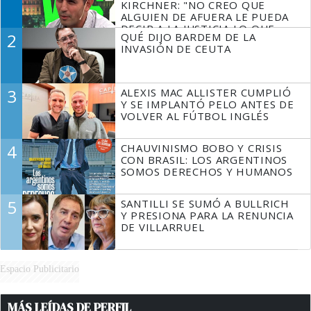
KIRCHNER: "NO CREO QUE
ALGUIEN DE AFUERA LE PUEDA
DECIR A LA JUSTICIA LO QUE
2
QUÉ DIJO BARDEM DE LA
TIENE QUE HACER"
INVASIÓN DE CEUTA
3
ALEXIS MAC ALLISTER CUMPLIÓ
Y SE IMPLANTÓ PELO ANTES DE
VOLVER AL FÚTBOL INGLÉS
4
CHAUVINISMO BOBO Y CRISIS
CON BRASIL: LOS ARGENTINOS
SOMOS DERECHOS Y HUMANOS
5
SANTILLI SE SUMÓ A BULLRICH
Y PRESIONA PARA LA RENUNCIA
DE VILLARRUEL
Espacio Publicitario
MÁS LEÍDAS DE PERFIL