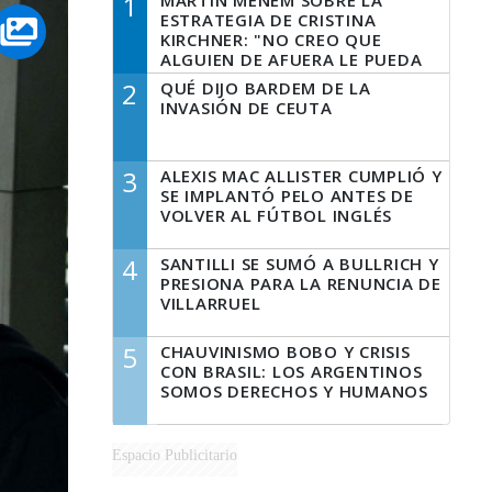
1
MARTÍN MENEM SOBRE LA
ESTRATEGIA DE CRISTINA
KIRCHNER: "NO CREO QUE
ALGUIEN DE AFUERA LE PUEDA
DECIR A LA JUSTICIA LO QUE
2
QUÉ DIJO BARDEM DE LA
TIENE QUE HACER"
INVASIÓN DE CEUTA
3
ALEXIS MAC ALLISTER CUMPLIÓ Y
SE IMPLANTÓ PELO ANTES DE
VOLVER AL FÚTBOL INGLÉS
4
SANTILLI SE SUMÓ A BULLRICH Y
PRESIONA PARA LA RENUNCIA DE
VILLARRUEL
5
CHAUVINISMO BOBO Y CRISIS
CON BRASIL: LOS ARGENTINOS
SOMOS DERECHOS Y HUMANOS
Espacio Publicitario