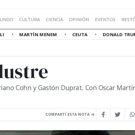
UNDO
CULTURA
CIENCIA
OPINIÓN
EVENTOS
REST
LLI
MARTÍN MENEM
CEUTA
DONALD TRU
lustre
riano Cohn y Gastón Duprat. Con Oscar Martí
COMPARTÍ ESTA NOTA