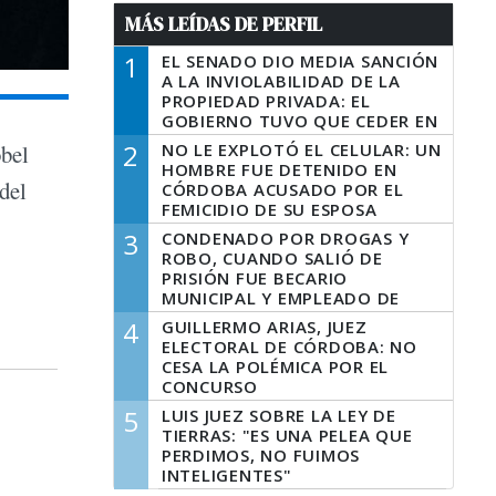
MÁS LEÍDAS DE PERFIL
1
EL SENADO DIO MEDIA SANCIÓN
A LA INVIOLABILIDAD DE LA
PROPIEDAD PRIVADA: EL
GOBIERNO TUVO QUE CEDER EN
LA LEY DEL MANEJO DEL FUEGO
2
NO LE EXPLOTÓ EL CELULAR: UN
obel
HOMBRE FUE DETENIDO EN
del
CÓRDOBA ACUSADO POR EL
FEMICIDIO DE SU ESPOSA
3
CONDENADO POR DROGAS Y
ROBO, CUANDO SALIÓ DE
PRISIÓN FUE BECARIO
MUNICIPAL Y EMPLEADO DE
SENAF
4
GUILLERMO ARIAS, JUEZ
ELECTORAL DE CÓRDOBA: NO
CESA LA POLÉMICA POR EL
CONCURSO
5
LUIS JUEZ SOBRE LA LEY DE
TIERRAS: "ES UNA PELEA QUE
PERDIMOS, NO FUIMOS
INTELIGENTES"