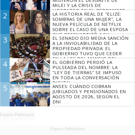
MILEI Y LA CRISIS DE
LIDERAZGO EN EL PERONISMO
2
LA HISTORIA REAL DE "ELIZE:
SOMBRAS DE UNA MUJER", LA
NUEVA PELÍCULA DE NETFLIX
SOBRE EL CASO DE UNA ESPOSA
QUE DESCUARTIZÓ A SU
3
EL SENADO DIO MEDIA SANCIÓN
MARIDO
A LA INVIOLABILIDAD DE LA
PROPIEDAD PRIVADA: EL
GOBIERNO TUVO QUE CEDER
EN LA LEY DEL MANEJO DEL
4
EL GOBIERNO PERDIÓ LA
FUEGO
PULSEADA DEL NOMBRE: LA
"LEY DE TIERRAS" SE IMPUSO
EN TODA LA CONVERSACIÓN
DIGITAL
5
ANSES: CUÁNDO COBRAN
JUBILADOS Y PENSIONADOS EN
AGOSTO DE 2026, SEGÚN EL
DNI
Espacio Publicitario
Espacio Publicitario