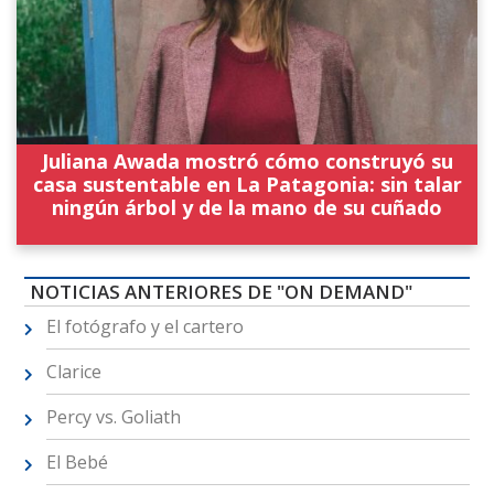
Juliana Awada mostró cómo construyó su
casa sustentable en La Patagonia: sin talar
ningún árbol y de la mano de su cuñado
NOTICIAS ANTERIORES DE "ON DEMAND"
El fotógrafo y el cartero
Clarice
Percy vs. Goliath
El Bebé