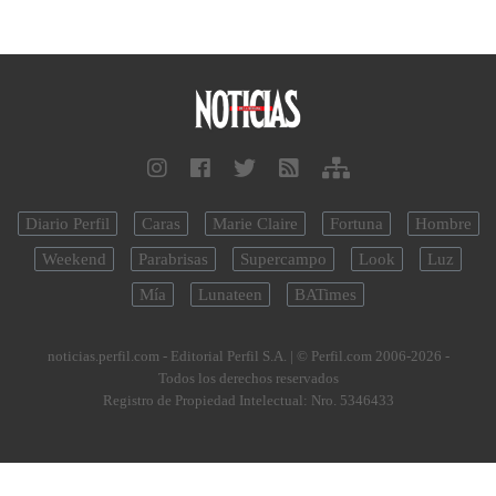
Diario Perfil
Caras
Marie Claire
Fortuna
Hombre
Weekend
Parabrisas
Supercampo
Look
Luz
Mía
Lunateen
BATimes
noticias.perfil.com - Editorial Perfil S.A.
| © Perfil.com 2006-2026 -
Todos los derechos reservados
Registro de Propiedad Intelectual: Nro. 5346433