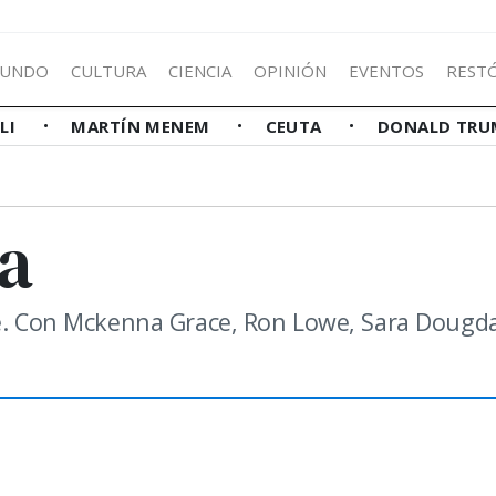
UNDO
CULTURA
CIENCIA
OPINIÓN
EVENTOS
REST
LLI
MARTÍN MENEM
CEUTA
DONALD TRU
la
we. Con Mckenna Grace, Ron Lowe, Sara Dougda