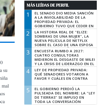
MÁS LEÍDAS DE PERFIL
1
EL SENADO DIO MEDIA SANCIÓN
A LA INVIOLABILIDAD DE LA
PROPIEDAD PRIVADA: EL
GOBIERNO TUVO QUE CEDER EN
LA LEY DEL MANEJO DEL FUEGO
2
LA HISTORIA REAL DE "ELIZE:
SOMBRAS DE UNA MUJER", LA
NUEVA PELÍCULA DE NETFLIX
SOBRE EL CASO DE UNA ESPOSA
QUE DESCUARTIZÓ A SU
3
ENCUESTA RUMBO A 2027:
MARIDO
CUATRO CONSULTORAS
MIDIERON EL DESGASTE DE MILEI
50
Y LA CRISIS DE LIDERAZGO EN EL
PERONISMO
a su
4
LEY DE PROPIEDAD PRIVADA:
QUÉ SENADORES VOTARON A
niña
FAVOR Y CUÁLES EN CONTRA
l mal
5
EL GOBIERNO PERDIÓ LA
mos
PULSEADA DEL NOMBRE: LA "LEY
DE TIERRAS" SE IMPUSO EN
oca
TODA LA CONVERSACIÓN
DIGITAL