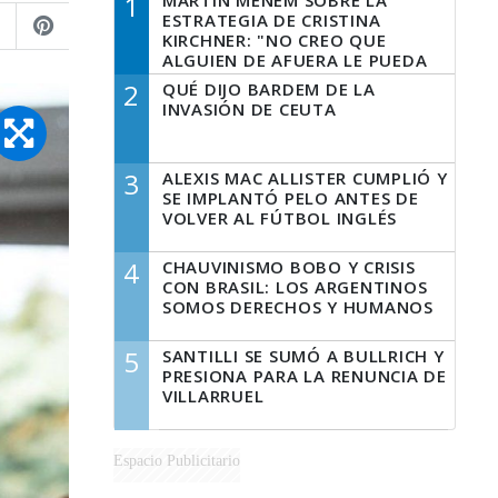
1
MARTÍN MENEM SOBRE LA
ESTRATEGIA DE CRISTINA
KIRCHNER: "NO CREO QUE
ALGUIEN DE AFUERA LE PUEDA
DECIR A LA JUSTICIA LO QUE
2
QUÉ DIJO BARDEM DE LA
TIENE QUE HACER"
INVASIÓN DE CEUTA
3
ALEXIS MAC ALLISTER CUMPLIÓ Y
SE IMPLANTÓ PELO ANTES DE
VOLVER AL FÚTBOL INGLÉS
4
CHAUVINISMO BOBO Y CRISIS
CON BRASIL: LOS ARGENTINOS
SOMOS DERECHOS Y HUMANOS
5
SANTILLI SE SUMÓ A BULLRICH Y
PRESIONA PARA LA RENUNCIA DE
VILLARRUEL
Espacio Publicitario