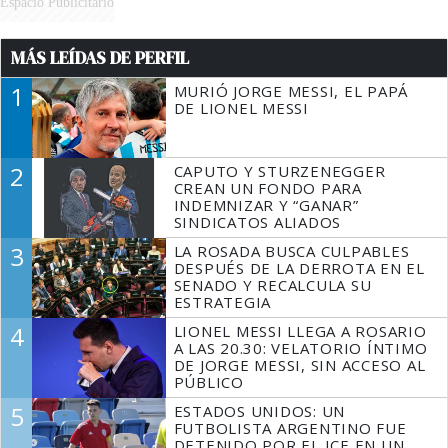
Espacio Publicitario
MÁS LEÍDAS DE PERFIL
1
MURIÓ JORGE MESSI, EL PAPÁ
DE LIONEL MESSI
2
CAPUTO Y STURZENEGGER
CREAN UN FONDO PARA
INDEMNIZAR Y “GANAR”
SINDICATOS ALIADOS
3
LA ROSADA BUSCA CULPABLES
DESPUÉS DE LA DERROTA EN EL
SENADO Y RECALCULA SU
ESTRATEGIA
4
LIONEL MESSI LLEGA A ROSARIO
A LAS 20.30: VELATORIO ÍNTIMO
DE JORGE MESSI, SIN ACCESO AL
PÚBLICO
5
ESTADOS UNIDOS: UN
FUTBOLISTA ARGENTINO FUE
DETENIDO POR EL ICE EN UN