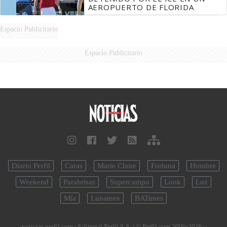
AEROPUERTO DE FLORIDA
Espacio Publicitario
Espacio Publicitario
Diario Perfil
Caras
Marie Claire
Fortuna
Hombre
Weekend
Parabrisas
Supercampo
Look
Luz
Mía
Lunateen
BATimes
noticias.perfil.com - Editorial Perfil S.A.
| © Perfil.com 2006-2026 -