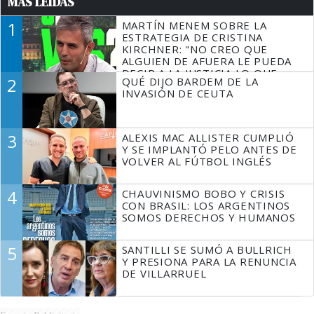
MÁS LEÍDAS
1
MARTÍN MENEM SOBRE LA
ESTRATEGIA DE CRISTINA
KIRCHNER: "NO CREO QUE
ALGUIEN DE AFUERA LE PUEDA
DECIR A LA JUSTICIA LO QUE
2
QUÉ DIJO BARDEM DE LA
TIENE QUE HACER"
INVASIÓN DE CEUTA
3
ALEXIS MAC ALLISTER CUMPLIÓ
Y SE IMPLANTÓ PELO ANTES DE
VOLVER AL FÚTBOL INGLÉS
4
CHAUVINISMO BOBO Y CRISIS
CON BRASIL: LOS ARGENTINOS
SOMOS DERECHOS Y HUMANOS
5
SANTILLI SE SUMÓ A BULLRICH
Y PRESIONA PARA LA RENUNCIA
DE VILLARRUEL