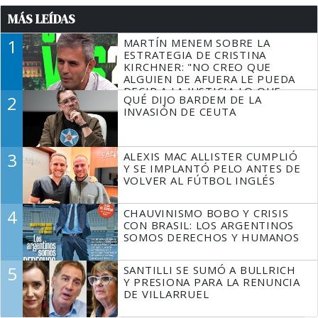
MÁS LEÍDAS
1
MARTÍN MENEM SOBRE LA
ESTRATEGIA DE CRISTINA
KIRCHNER: "NO CREO QUE
ALGUIEN DE AFUERA LE PUEDA
DECIR A LA JUSTICIA LO QUE
2
QUÉ DIJO BARDEM DE LA
TIENE QUE HACER"
INVASIÓN DE CEUTA
3
ALEXIS MAC ALLISTER CUMPLIÓ
Y SE IMPLANTÓ PELO ANTES DE
VOLVER AL FÚTBOL INGLÉS
4
CHAUVINISMO BOBO Y CRISIS
CON BRASIL: LOS ARGENTINOS
SOMOS DERECHOS Y HUMANOS
5
SANTILLI SE SUMÓ A BULLRICH
Y PRESIONA PARA LA RENUNCIA
DE VILLARRUEL