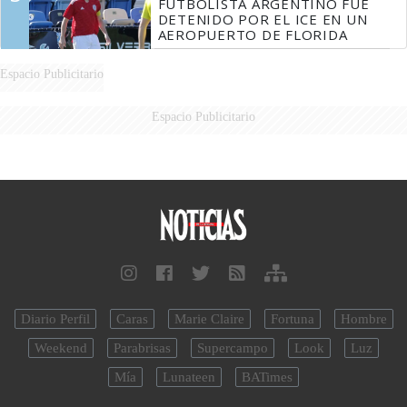
FUTBOLISTA ARGENTINO FUE
DETENIDO POR EL ICE EN UN
AEROPUERTO DE FLORIDA
Espacio Publicitario
Espacio Publicitario
Diario Perfil
Caras
Marie Claire
Fortuna
Hombre
Weekend
Parabrisas
Supercampo
Look
Luz
Mía
Lunateen
BATimes