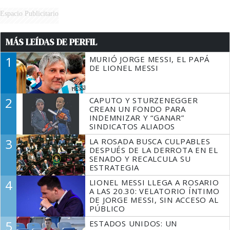
Espacio Publicitario
MÁS LEÍDAS DE PERFIL
1
MURIÓ JORGE MESSI, EL PAPÁ
DE LIONEL MESSI
2
CAPUTO Y STURZENEGGER
CREAN UN FONDO PARA
INDEMNIZAR Y “GANAR”
SINDICATOS ALIADOS
3
LA ROSADA BUSCA CULPABLES
DESPUÉS DE LA DERROTA EN EL
SENADO Y RECALCULA SU
ESTRATEGIA
4
LIONEL MESSI LLEGA A ROSARIO
A LAS 20.30: VELATORIO ÍNTIMO
DE JORGE MESSI, SIN ACCESO AL
PÚBLICO
5
ESTADOS UNIDOS: UN