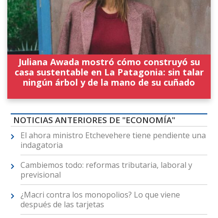
Juliana Awada mostró cómo construyó su
casa sustentable en La Patagonia: sin talar
ningún árbol y de la mano de su cuñado
NOTICIAS ANTERIORES DE "ECONOMÍA"
El ahora ministro Etchevehere tiene pendiente una
indagatoria
Cambiemos todo: reformas tributaria, laboral y
previsional
¿Macri contra los monopolios? Lo que viene
después de las tarjetas