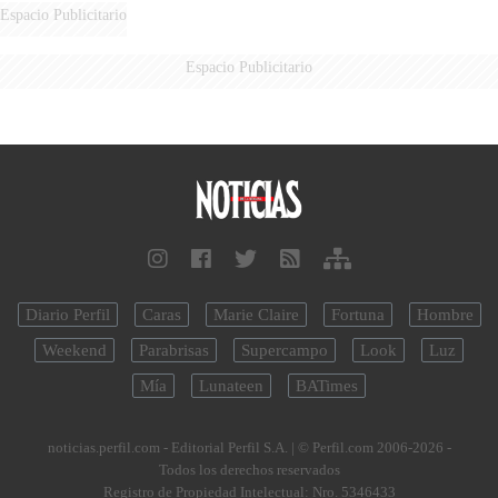
Espacio Publicitario
Espacio Publicitario
Diario Perfil
Caras
Marie Claire
Fortuna
Hombre
Weekend
Parabrisas
Supercampo
Look
Luz
Mía
Lunateen
BATimes
noticias.perfil.com - Editorial Perfil S.A.
| © Perfil.com 2006-2026 -
Todos los derechos reservados
Registro de Propiedad Intelectual: Nro. 5346433