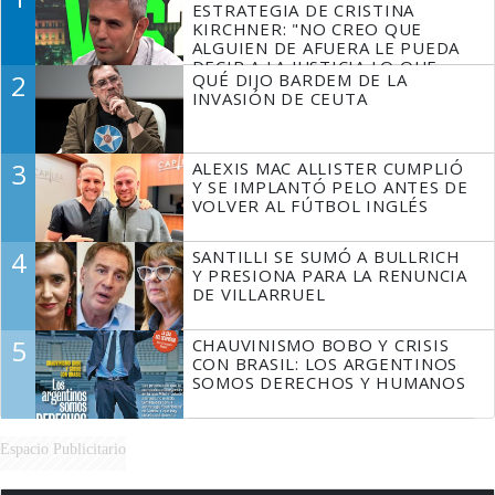
ESTRATEGIA DE CRISTINA
KIRCHNER: "NO CREO QUE
ALGUIEN DE AFUERA LE PUEDA
DECIR A LA JUSTICIA LO QUE
2
QUÉ DIJO BARDEM DE LA
TIENE QUE HACER"
INVASIÓN DE CEUTA
3
ALEXIS MAC ALLISTER CUMPLIÓ
Y SE IMPLANTÓ PELO ANTES DE
VOLVER AL FÚTBOL INGLÉS
4
SANTILLI SE SUMÓ A BULLRICH
Y PRESIONA PARA LA RENUNCIA
DE VILLARRUEL
5
CHAUVINISMO BOBO Y CRISIS
CON BRASIL: LOS ARGENTINOS
SOMOS DERECHOS Y HUMANOS
Espacio Publicitario