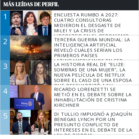
MÁS LEÍDAS DE PERFIL
1
ENCUESTA RUMBO A 2027:
CUATRO CONSULTORAS
MIDIERON EL DESGASTE DE
MILEI Y LA CRISIS DE
LIDERAZGO EN EL PERONISMO
2
TERCERA GUERRA MUNDIAL: LA
INTELIGENCIA ARTIFICIAL
REVELÓ CUÁLES SERÍAN LOS
PRIMEROS PAÍSES
LATINOAMERICANOS EN SER
3
LA HISTORIA REAL DE "ELIZE:
DERROTADOS
SOMBRAS DE UNA MUJER", LA
NUEVA PELÍCULA DE NETFLIX
SOBRE EL CASO DE UNA ESPOSA
QUE DESCUARTIZÓ A SU
4
RICARDO LORENZETTI SE
MARIDO
METIÓ EN EL DEBATE SOBRE LA
INHABILITACIÓN DE CRISTINA
KIRCHNER
5
DI TULLIO IMPUGNÓ A JOAQUÍN
BENEGAS LYNCH POR UN
PRESUNTO CONFLICTO DE
INTERESES EN EL DEBATE DE LA
LEY DE TIERRAS