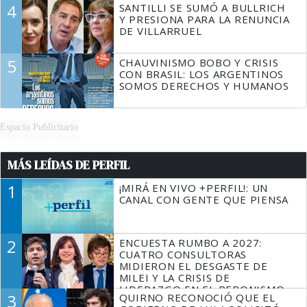
4
SANTILLI SE SUMÓ A BULLRICH
Y PRESIONA PARA LA RENUNCIA
DE VILLARRUEL
5
CHAUVINISMO BOBO Y CRISIS
CON BRASIL: LOS ARGENTINOS
SOMOS DERECHOS Y HUMANOS
Espacio Publicitario
MÁS LEÍDAS DE PERFIL
1
¡MIRÁ EN VIVO +PERFIL!: UN
CANAL CON GENTE QUE PIENSA
2
ENCUESTA RUMBO A 2027:
CUATRO CONSULTORAS
MIDIERON EL DESGASTE DE
MILEI Y LA CRISIS DE
LIDERAZGO EN EL PERONISMO
3
QUIRNO RECONOCIÓ QUE EL