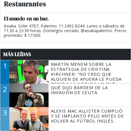
Restaurantes
El mundo en un bar.
Asiaka. Soler 4767, Palermo. 11.2492-8244. Lunes a sábados de
11.30 a 23.30 horas. Domingos cerrado. @asiakapalermo. Precio
promedio: $ 17.000.
MÁS LEÍDAS
1
MARTÍN MENEM SOBRE LA
ESTRATEGIA DE CRISTINA
KIRCHNER: "NO CREO QUE
ALGUIEN DE AFUERA LE PUEDA
DECIR A LA JUSTICIA LO QUE
2
QUÉ DIJO BARDEM DE LA
TIENE QUE HACER"
INVASIÓN DE CEUTA
3
ALEXIS MAC ALLISTER CUMPLIÓ
Y SE IMPLANTÓ PELO ANTES DE
VOLVER AL FÚTBOL INGLÉS