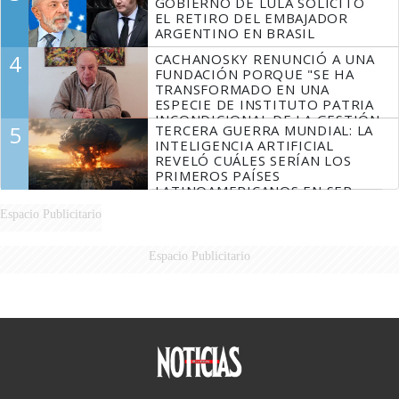
GOBIERNO DE LULA SOLICITÓ
EL RETIRO DEL EMBAJADOR
ARGENTINO EN BRASIL
4
CACHANOSKY RENUNCIÓ A UNA
FUNDACIÓN PORQUE "SE HA
TRANSFORMADO EN UNA
ESPECIE DE INSTITUTO PATRIA
INCONDICIONAL DE LA GESTIÓN
5
TERCERA GUERRA MUNDIAL: LA
DE MILEI"
INTELIGENCIA ARTIFICIAL
REVELÓ CUÁLES SERÍAN LOS
PRIMEROS PAÍSES
LATINOAMERICANOS EN SER
DERROTADOS
Espacio Publicitario
Espacio Publicitario