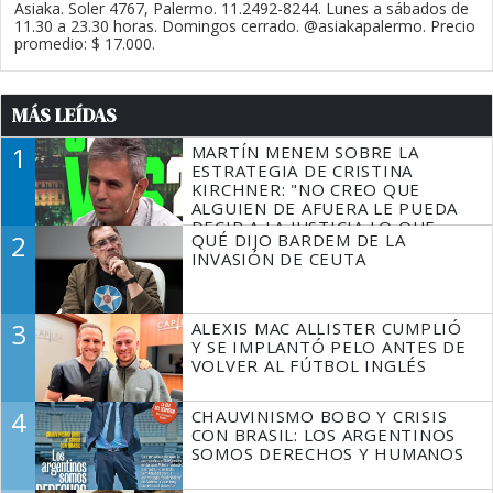
Asiaka. Soler 4767, Palermo. 11.2492-8244. Lunes a sábados de
11.30 a 23.30 horas. Domingos cerrado. @asiakapalermo. Precio
promedio: $ 17.000.
MÁS LEÍDAS
1
MARTÍN MENEM SOBRE LA
ESTRATEGIA DE CRISTINA
KIRCHNER: "NO CREO QUE
ALGUIEN DE AFUERA LE PUEDA
DECIR A LA JUSTICIA LO QUE
2
QUÉ DIJO BARDEM DE LA
TIENE QUE HACER"
INVASIÓN DE CEUTA
3
ALEXIS MAC ALLISTER CUMPLIÓ
Y SE IMPLANTÓ PELO ANTES DE
VOLVER AL FÚTBOL INGLÉS
4
CHAUVINISMO BOBO Y CRISIS
CON BRASIL: LOS ARGENTINOS
SOMOS DERECHOS Y HUMANOS