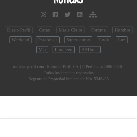
Diario Perfil
Caras
Marie Claire
Fortuna
Hombre
Weekend
Parabrisas
Supercampo
Look
Luz
Mía
Lunateen
BATimes
noticias.perfil.com - Editorial Perfil S.A.
| © Perfil.com 2006-2026 -
Todos los derechos reservados
Registro de Propiedad Intelectual: Nro. 5346433