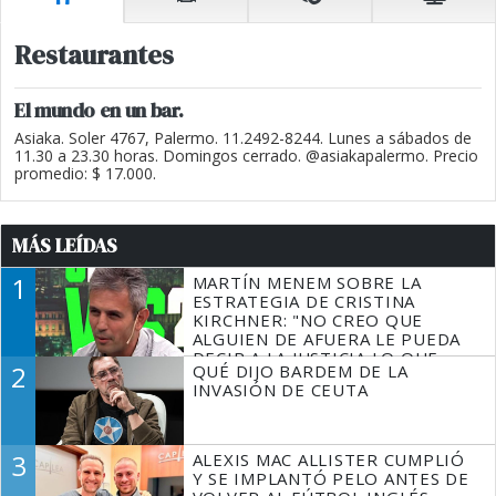
Restaurantes
El mundo en un bar.
Asiaka. Soler 4767, Palermo. 11.2492-8244. Lunes a sábados de
11.30 a 23.30 horas. Domingos cerrado. @asiakapalermo. Precio
promedio: $ 17.000.
MÁS LEÍDAS
1
MARTÍN MENEM SOBRE LA
ESTRATEGIA DE CRISTINA
KIRCHNER: "NO CREO QUE
ALGUIEN DE AFUERA LE PUEDA
DECIR A LA JUSTICIA LO QUE
2
QUÉ DIJO BARDEM DE LA
TIENE QUE HACER"
INVASIÓN DE CEUTA
3
ALEXIS MAC ALLISTER CUMPLIÓ
Y SE IMPLANTÓ PELO ANTES DE