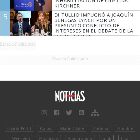
INHABILITACIÓN DE CRISTINA
KIRCHNER
5
DI TULLIO IMPUGNÓ A JOAQUÍN
BENEGAS LYNCH POR UN
PRESUNTO CONFLICTO DE
INTERESES EN EL DEBATE DE LA
LEY DE TIERRAS
Espacio Publicitario
Espacio Publicitario
Diario Perfil
Caras
Marie Claire
Fortuna
Hombre
Weekend
Parabrisas
Supercampo
Look
Luz