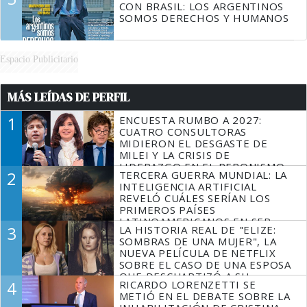
CON BRASIL: LOS ARGENTINOS
SOMOS DERECHOS Y HUMANOS
Espacio Publicitario
MÁS LEÍDAS DE PERFIL
1
ENCUESTA RUMBO A 2027:
CUATRO CONSULTORAS
MIDIERON EL DESGASTE DE
MILEI Y LA CRISIS DE
LIDERAZGO EN EL PERONISMO
2
TERCERA GUERRA MUNDIAL: LA
INTELIGENCIA ARTIFICIAL
REVELÓ CUÁLES SERÍAN LOS
PRIMEROS PAÍSES
LATINOAMERICANOS EN SER
3
LA HISTORIA REAL DE "ELIZE:
DERROTADOS
SOMBRAS DE UNA MUJER", LA
NUEVA PELÍCULA DE NETFLIX
SOBRE EL CASO DE UNA ESPOSA
QUE DESCUARTIZÓ A SU
4
RICARDO LORENZETTI SE
MARIDO
METIÓ EN EL DEBATE SOBRE LA