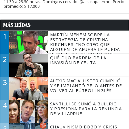
11.30 a 23.30 horas. Domingos cerrado. @asiakapalermo. Precio
promedio: $ 17.000.
MÁS LEÍDAS
1
MARTÍN MENEM SOBRE LA
ESTRATEGIA DE CRISTINA
KIRCHNER: "NO CREO QUE
ALGUIEN DE AFUERA LE PUEDA
DECIR A LA JUSTICIA LO QUE
2
QUÉ DIJO BARDEM DE LA
TIENE QUE HACER"
INVASIÓN DE CEUTA
3
ALEXIS MAC ALLISTER CUMPLIÓ
Y SE IMPLANTÓ PELO ANTES DE
VOLVER AL FÚTBOL INGLÉS
4
SANTILLI SE SUMÓ A BULLRICH
Y PRESIONA PARA LA RENUNCIA
DE VILLARRUEL
5
CHAUVINISMO BOBO Y CRISIS