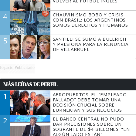
VOLVER AL FÚTBOL INGLÉS
4
CHAUVINISMO BOBO Y CRISIS
CON BRASIL: LOS ARGENTINOS
SOMOS DERECHOS Y HUMANOS
5
SANTILLI SE SUMÓ A BULLRICH
Y PRESIONA PARA LA RENUNCIA
DE VILLARRUEL
Espacio Publicitario
MÁS LEÍDAS DE PERFIL
1
AEROPUERTOS: EL "EMPLEADO
FALLADO" DEBE TOMAR UNA
DECISIÓN CRUCIAL SOBRE
EURNEKIAN Y SUS NEGOCIOS
2
EL BANCO CENTRAL NO PUDO
DAR PRECISIONES SOBRE UN
SOBRANTE DE $4 BILLONES: "EN
ALGÚN LADO ESTÁN"