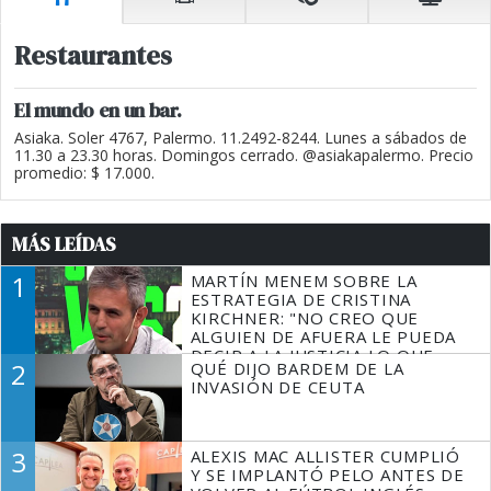
Restaurantes
El mundo en un bar.
Asiaka. Soler 4767, Palermo. 11.2492-8244. Lunes a sábados de
11.30 a 23.30 horas. Domingos cerrado. @asiakapalermo. Precio
promedio: $ 17.000.
MÁS LEÍDAS
1
MARTÍN MENEM SOBRE LA
ESTRATEGIA DE CRISTINA
KIRCHNER: "NO CREO QUE
ALGUIEN DE AFUERA LE PUEDA
DECIR A LA JUSTICIA LO QUE
2
QUÉ DIJO BARDEM DE LA
TIENE QUE HACER"
INVASIÓN DE CEUTA
3
ALEXIS MAC ALLISTER CUMPLIÓ
Y SE IMPLANTÓ PELO ANTES DE