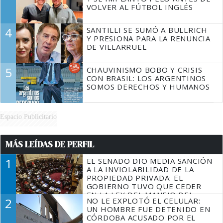
VOLVER AL FÚTBOL INGLÉS
4
SANTILLI SE SUMÓ A BULLRICH
Y PRESIONA PARA LA RENUNCIA
DE VILLARRUEL
5
CHAUVINISMO BOBO Y CRISIS
CON BRASIL: LOS ARGENTINOS
SOMOS DERECHOS Y HUMANOS
Espacio Publicitario
MÁS LEÍDAS DE PERFIL
1
EL SENADO DIO MEDIA SANCIÓN
A LA INVIOLABILIDAD DE LA
PROPIEDAD PRIVADA: EL
GOBIERNO TUVO QUE CEDER
EN LA LEY DEL MANEJO DEL
2
NO LE EXPLOTÓ EL CELULAR:
FUEGO
UN HOMBRE FUE DETENIDO EN
CÓRDOBA ACUSADO POR EL