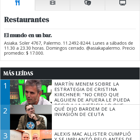
Restaurantes
El mundo en un bar.
Asiaka. Soler 4767, Palermo. 11.2492-8244. Lunes a sábados de
11.30 a 23.30 horas. Domingos cerrado. @asiakapalermo. Precio
promedio: $ 17.000.
MÁS LEÍDAS
1
MARTÍN MENEM SOBRE LA
ESTRATEGIA DE CRISTINA
KIRCHNER: "NO CREO QUE
ALGUIEN DE AFUERA LE PUEDA
DECIR A LA JUSTICIA LO QUE
2
QUÉ DIJO BARDEM DE LA
TIENE QUE HACER"
INVASIÓN DE CEUTA
3
ALEXIS MAC ALLISTER CUMPLIÓ
Y SE IMPLANTÓ PELO ANTES DE