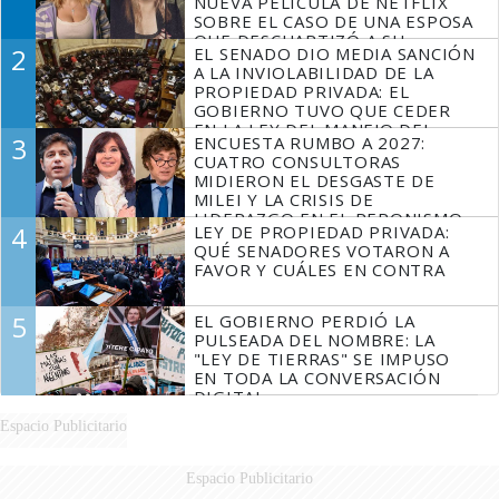
NUEVA PELÍCULA DE NETFLIX
SOBRE EL CASO DE UNA ESPOSA
QUE DESCUARTIZÓ A SU
2
EL SENADO DIO MEDIA SANCIÓN
MARIDO
A LA INVIOLABILIDAD DE LA
PROPIEDAD PRIVADA: EL
GOBIERNO TUVO QUE CEDER
EN LA LEY DEL MANEJO DEL
3
ENCUESTA RUMBO A 2027:
FUEGO
CUATRO CONSULTORAS
MIDIERON EL DESGASTE DE
MILEI Y LA CRISIS DE
LIDERAZGO EN EL PERONISMO
4
LEY DE PROPIEDAD PRIVADA:
QUÉ SENADORES VOTARON A
FAVOR Y CUÁLES EN CONTRA
5
EL GOBIERNO PERDIÓ LA
PULSEADA DEL NOMBRE: LA
"LEY DE TIERRAS" SE IMPUSO
EN TODA LA CONVERSACIÓN
DIGITAL
Espacio Publicitario
Espacio Publicitario