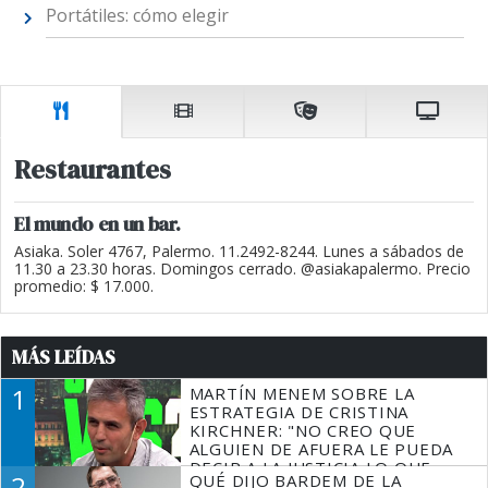
Portátiles: cómo elegir
Restaurantes
El mundo en un bar.
Asiaka. Soler 4767, Palermo. 11.2492-8244. Lunes a sábados de
11.30 a 23.30 horas. Domingos cerrado. @asiakapalermo. Precio
promedio: $ 17.000.
MÁS LEÍDAS
1
MARTÍN MENEM SOBRE LA
ESTRATEGIA DE CRISTINA
KIRCHNER: "NO CREO QUE
ALGUIEN DE AFUERA LE PUEDA
DECIR A LA JUSTICIA LO QUE
2
QUÉ DIJO BARDEM DE LA
TIENE QUE HACER"