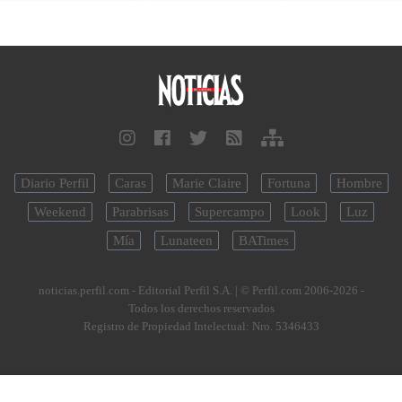
Diario Perfil
Caras
Marie Claire
Fortuna
Hombre
Weekend
Parabrisas
Supercampo
Look
Luz
Mía
Lunateen
BATimes
noticias.perfil.com - Editorial Perfil S.A.
| © Perfil.com 2006-2026 -
Todos los derechos reservados
Registro de Propiedad Intelectual: Nro. 5346433