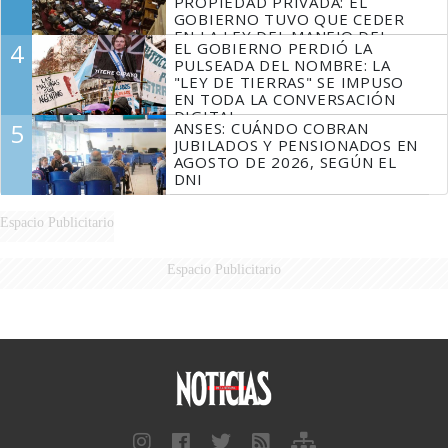
PROPIEDAD PRIVADA: EL
GOBIERNO TUVO QUE CEDER
EN LA LEY DEL MANEJO DEL
4
EL GOBIERNO PERDIÓ LA
FUEGO
PULSEADA DEL NOMBRE: LA
"LEY DE TIERRAS" SE IMPUSO
EN TODA LA CONVERSACIÓN
DIGITAL
5
ANSES: CUÁNDO COBRAN
JUBILADOS Y PENSIONADOS EN
AGOSTO DE 2026, SEGÚN EL
DNI
Espacio Publicitario
Espacio Publicitario