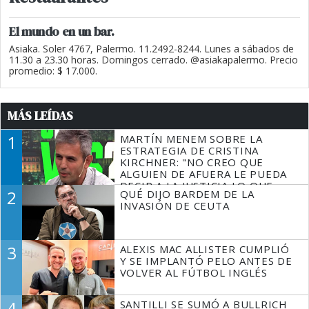
El mundo en un bar.
Asiaka. Soler 4767, Palermo. 11.2492-8244. Lunes a sábados de
11.30 a 23.30 horas. Domingos cerrado. @asiakapalermo. Precio
promedio: $ 17.000.
MÁS LEÍDAS
1
MARTÍN MENEM SOBRE LA
ESTRATEGIA DE CRISTINA
KIRCHNER: "NO CREO QUE
ALGUIEN DE AFUERA LE PUEDA
DECIR A LA JUSTICIA LO QUE
2
QUÉ DIJO BARDEM DE LA
TIENE QUE HACER"
INVASIÓN DE CEUTA
3
ALEXIS MAC ALLISTER CUMPLIÓ
Y SE IMPLANTÓ PELO ANTES DE
VOLVER AL FÚTBOL INGLÉS
4
SANTILLI SE SUMÓ A BULLRICH