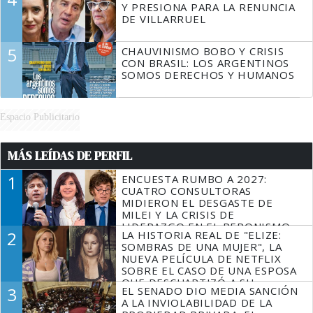
Y PRESIONA PARA LA RENUNCIA
DE VILLARRUEL
5
CHAUVINISMO BOBO Y CRISIS
CON BRASIL: LOS ARGENTINOS
SOMOS DERECHOS Y HUMANOS
Espacio Publicitario
MÁS LEÍDAS DE PERFIL
1
ENCUESTA RUMBO A 2027:
CUATRO CONSULTORAS
MIDIERON EL DESGASTE DE
MILEI Y LA CRISIS DE
LIDERAZGO EN EL PERONISMO
2
LA HISTORIA REAL DE "ELIZE:
SOMBRAS DE UNA MUJER", LA
NUEVA PELÍCULA DE NETFLIX
SOBRE EL CASO DE UNA ESPOSA
QUE DESCUARTIZÓ A SU
3
EL SENADO DIO MEDIA SANCIÓN
MARIDO
A LA INVIOLABILIDAD DE LA