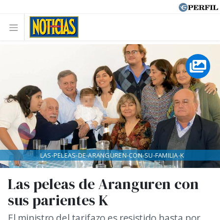
LAS-PELEAS-DE-ARANGUREN-CON-SU-FAMILIA-K
Las peleas de Aranguren con
sus parientes K
El ministro del tarifazo es resistido hasta por