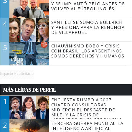
3
Y SE IMPLANTÓ PELO ANTES DE
VOLVER AL FÚTBOL INGLÉS
4
SANTILLI SE SUMÓ A BULLRICH
Y PRESIONA PARA LA RENUNCIA
DE VILLARRUEL
5
CHAUVINISMO BOBO Y CRISIS
CON BRASIL: LOS ARGENTINOS
SOMOS DERECHOS Y HUMANOS
Espacio Publicitario
MÁS LEÍDAS DE PERFIL
1
ENCUESTA RUMBO A 2027:
CUATRO CONSULTORAS
MIDIERON EL DESGASTE DE
MILEI Y LA CRISIS DE
LIDERAZGO EN EL PERONISMO
2
TERCERA GUERRA MUNDIAL: LA
INTELIGENCIA ARTIFICIAL