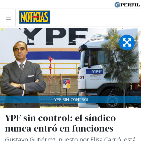
YPF-SIN-CONTROL
YPF sin control: el síndico
nunca entró en funciones
Gustavo Gutiérrez, puesto por Elisa Carrió, está