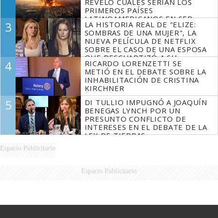
REVELÓ CUÁLES SERÍAN LOS
PRIMEROS PAÍSES
LATINOAMERICANOS EN SER
3
LA HISTORIA REAL DE "ELIZE:
DERROTADOS
SOMBRAS DE UNA MUJER", LA
NUEVA PELÍCULA DE NETFLIX
SOBRE EL CASO DE UNA ESPOSA
QUE DESCUARTIZÓ A SU
4
RICARDO LORENZETTI SE
MARIDO
METIÓ EN EL DEBATE SOBRE LA
INHABILITACIÓN DE CRISTINA
KIRCHNER
5
DI TULLIO IMPUGNÓ A JOAQUÍN
BENEGAS LYNCH POR UN
PRESUNTO CONFLICTO DE
INTERESES EN EL DEBATE DE LA
LEY DE TIERRAS
Espacio Publicitario
Espacio Publicitario