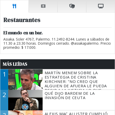
Restaurantes
El mundo en un bar.
Asiaka. Soler 4767, Palermo. 11.2492-8244. Lunes a sábados de
11.30 a 23.30 horas. Domingos cerrado. @asiakapalermo. Precio
promedio: $ 17.000.
MÁS LEÍDAS
1
MARTÍN MENEM SOBRE LA
ESTRATEGIA DE CRISTINA
KIRCHNER: "NO CREO QUE
ALGUIEN DE AFUERA LE PUEDA
DECIR A LA JUSTICIA LO QUE
2
QUÉ DIJO BARDEM DE LA
TIENE QUE HACER"
INVASIÓN DE CEUTA
ALEXIS MAC ALLISTER CUMPLIÓ