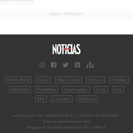
Espacio Publicitario
Diario Perfil
Caras
Marie Claire
Fortuna
Hombre
Weekend
Parabrisas
Supercampo
Look
Luz
Mía
Lunateen
BATimes
noticias.perfil.com - Editorial Perfil S.A.
| © Perfil.com 2006-2026 -
Todos los derechos reservados
Registro de Propiedad Intelectual: Nro. 5346433