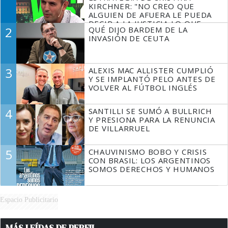
KIRCHNER: "NO CREO QUE
ALGUIEN DE AFUERA LE PUEDA
DECIR A LA JUSTICIA LO QUE
2
QUÉ DIJO BARDEM DE LA
TIENE QUE HACER"
INVASIÓN DE CEUTA
3
ALEXIS MAC ALLISTER CUMPLIÓ
Y SE IMPLANTÓ PELO ANTES DE
VOLVER AL FÚTBOL INGLÉS
4
SANTILLI SE SUMÓ A BULLRICH
Y PRESIONA PARA LA RENUNCIA
DE VILLARRUEL
5
CHAUVINISMO BOBO Y CRISIS
CON BRASIL: LOS ARGENTINOS
SOMOS DERECHOS Y HUMANOS
Espacio Publicitario
MÁS LEÍDAS DE PERFIL