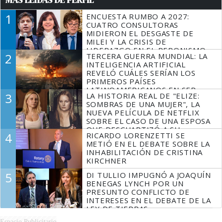
1
ENCUESTA RUMBO A 2027:
CUATRO CONSULTORAS
MIDIERON EL DESGASTE DE
MILEI Y LA CRISIS DE
LIDERAZGO EN EL PERONISMO
2
TERCERA GUERRA MUNDIAL: LA
INTELIGENCIA ARTIFICIAL
REVELÓ CUÁLES SERÍAN LOS
PRIMEROS PAÍSES
LATINOAMERICANOS EN SER
3
LA HISTORIA REAL DE "ELIZE:
DERROTADOS
SOMBRAS DE UNA MUJER", LA
NUEVA PELÍCULA DE NETFLIX
SOBRE EL CASO DE UNA ESPOSA
QUE DESCUARTIZÓ A SU
4
RICARDO LORENZETTI SE
MARIDO
METIÓ EN EL DEBATE SOBRE LA
INHABILITACIÓN DE CRISTINA
KIRCHNER
5
DI TULLIO IMPUGNÓ A JOAQUÍN
BENEGAS LYNCH POR UN
PRESUNTO CONFLICTO DE
INTERESES EN EL DEBATE DE LA
LEY DE TIERRAS
Espacio Publicitario