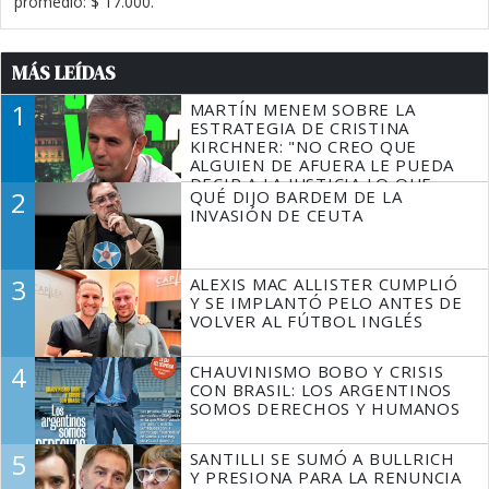
promedio: $ 17.000.
MÁS LEÍDAS
1
MARTÍN MENEM SOBRE LA
ESTRATEGIA DE CRISTINA
KIRCHNER: "NO CREO QUE
ALGUIEN DE AFUERA LE PUEDA
DECIR A LA JUSTICIA LO QUE
2
QUÉ DIJO BARDEM DE LA
TIENE QUE HACER"
INVASIÓN DE CEUTA
3
ALEXIS MAC ALLISTER CUMPLIÓ
Y SE IMPLANTÓ PELO ANTES DE
VOLVER AL FÚTBOL INGLÉS
4
CHAUVINISMO BOBO Y CRISIS
CON BRASIL: LOS ARGENTINOS
SOMOS DERECHOS Y HUMANOS
5
SANTILLI SE SUMÓ A BULLRICH
Y PRESIONA PARA LA RENUNCIA