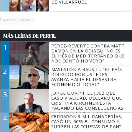
DE VILLARRUEL
Espacio Publicitario
MÁS LEÍDAS DE PERFIL
1
PÉREZ-REVERTE CONTRA MATT
DAMON EN LA ODISEA: "NO ES
EL HÉROE MEDITERRÁNEO QUE
NOS CONTÓ HOMERO"
2
MASLATÓN A BAUSILI: "EL PAÍS
DIRIGIDO POR USTEDES
AVANZA HACIA EL DESASTRE
ECONÓMICO TOTAL"
3
JORGE GORINI, EL JUEZ DEL
CASO VIALIDAD, DECLARÓ QUE
CRISTINA KIRCHNER ESTÁ
PAGANDO LAS CONSECUENCIAS
DE COMETER "UN DELITO
4
CERRARON 3 MIL PANADERÍAS,
COMPROBADO"
CAYÓ UN 60% EL CONSUMO Y
SURGEN LAS "CUEVAS DE PAN"