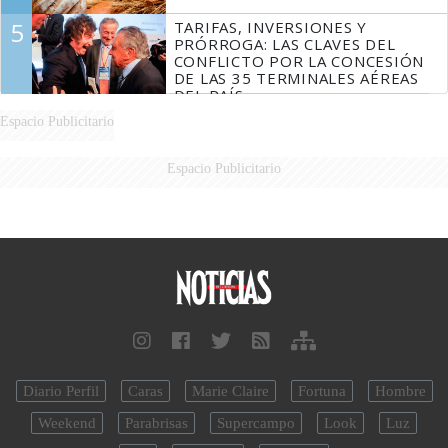
5
TARIFAS, INVERSIONES Y
PRÓRROGA: LAS CLAVES DEL
CONFLICTO POR LA CONCESIÓN
DE LAS 35 TERMINALES AÉREAS
DEL PAÍS
Espacio Publicitario
Espacio Publicitario
Diario Perfil
Caras
Marie Claire
Fortuna
Hombre
Weekend
Parabrisas
Supercampo
Look
Luz