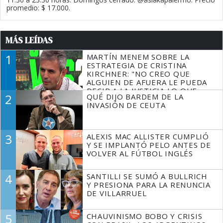
promedio: $ 17.000.
MÁS LEÍDAS
1
MARTÍN MENEM SOBRE LA
ESTRATEGIA DE CRISTINA
KIRCHNER: "NO CREO QUE
ALGUIEN DE AFUERA LE PUEDA
DECIR A LA JUSTICIA LO QUE
2
QUÉ DIJO BARDEM DE LA
TIENE QUE HACER"
INVASIÓN DE CEUTA
3
ALEXIS MAC ALLISTER CUMPLIÓ
Y SE IMPLANTÓ PELO ANTES DE
VOLVER AL FÚTBOL INGLÉS
4
SANTILLI SE SUMÓ A BULLRICH
Y PRESIONA PARA LA RENUNCIA
DE VILLARRUEL
5
CHAUVINISMO BOBO Y CRISIS