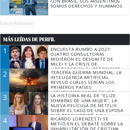
CON BRASIL: LOS ARGENTINOS
SOMOS DERECHOS Y HUMANOS
Espacio Publicitario
MÁS LEÍDAS DE PERFIL
1
ENCUESTA RUMBO A 2027:
CUATRO CONSULTORAS
MIDIERON EL DESGASTE DE
MILEI Y LA CRISIS DE
LIDERAZGO EN EL PERONISMO
2
TERCERA GUERRA MUNDIAL: LA
INTELIGENCIA ARTIFICIAL
REVELÓ CUÁLES SERÍAN LOS
PRIMEROS PAÍSES
LATINOAMERICANOS EN SER
3
LA HISTORIA REAL DE "ELIZE:
DERROTADOS
SOMBRAS DE UNA MUJER", LA
NUEVA PELÍCULA DE NETFLIX
SOBRE EL CASO DE UNA ESPOSA
QUE DESCUARTIZÓ A SU
4
RICARDO LORENZETTI SE
MARIDO
METIÓ EN EL DEBATE SOBRE LA
INHABILITACIÓN DE CRISTINA