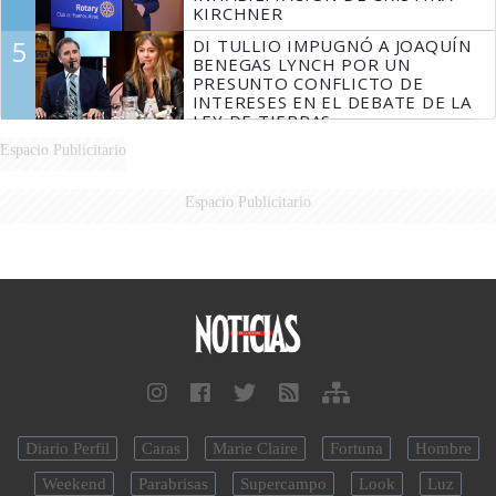
KIRCHNER
5
DI TULLIO IMPUGNÓ A JOAQUÍN
BENEGAS LYNCH POR UN
PRESUNTO CONFLICTO DE
INTERESES EN EL DEBATE DE LA
LEY DE TIERRAS
Espacio Publicitario
Espacio Publicitario
Diario Perfil
Caras
Marie Claire
Fortuna
Hombre
Weekend
Parabrisas
Supercampo
Look
Luz