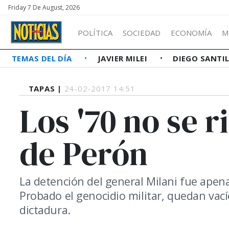
Friday 7 De August, 2026
POLÍTICA
SOCIEDAD
ECONOMÍA
M
TEMAS DEL DÍA
JAVIER MILEI
DIEGO SANTI
TAPAS |
24-02-2017 14:51
Los '70 no se 
de Perón
La detención del general Milani fue apen
Probado el genocidio militar, quedan vací
dictadura.