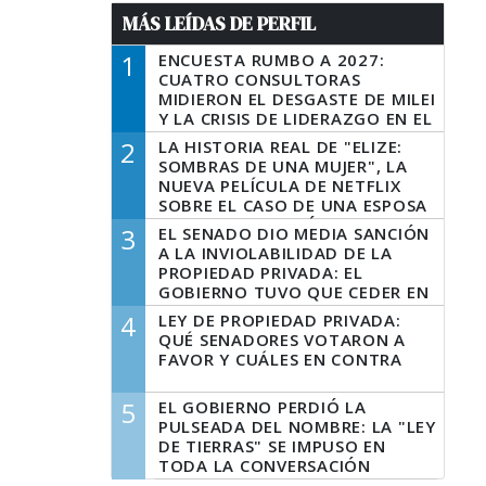
MÁS LEÍDAS DE PERFIL
1
ENCUESTA RUMBO A 2027:
CUATRO CONSULTORAS
MIDIERON EL DESGASTE DE MILEI
Y LA CRISIS DE LIDERAZGO EN EL
PERONISMO
2
LA HISTORIA REAL DE "ELIZE:
SOMBRAS DE UNA MUJER", LA
NUEVA PELÍCULA DE NETFLIX
SOBRE EL CASO DE UNA ESPOSA
QUE DESCUARTIZÓ A SU
3
EL SENADO DIO MEDIA SANCIÓN
MARIDO
A LA INVIOLABILIDAD DE LA
PROPIEDAD PRIVADA: EL
GOBIERNO TUVO QUE CEDER EN
LA LEY DEL MANEJO DEL FUEGO
4
LEY DE PROPIEDAD PRIVADA:
QUÉ SENADORES VOTARON A
FAVOR Y CUÁLES EN CONTRA
5
EL GOBIERNO PERDIÓ LA
PULSEADA DEL NOMBRE: LA "LEY
DE TIERRAS" SE IMPUSO EN
TODA LA CONVERSACIÓN
DIGITAL