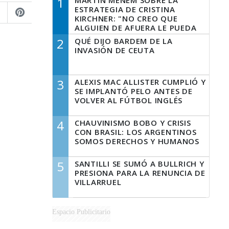
1
MARTÍN MENEM SOBRE LA
ESTRATEGIA DE CRISTINA
KIRCHNER: "NO CREO QUE
ALGUIEN DE AFUERA LE PUEDA
DECIR A LA JUSTICIA LO QUE
2
QUÉ DIJO BARDEM DE LA
TIENE QUE HACER"
INVASIÓN DE CEUTA
3
ALEXIS MAC ALLISTER CUMPLIÓ Y
SE IMPLANTÓ PELO ANTES DE
VOLVER AL FÚTBOL INGLÉS
4
CHAUVINISMO BOBO Y CRISIS
CON BRASIL: LOS ARGENTINOS
SOMOS DERECHOS Y HUMANOS
5
SANTILLI SE SUMÓ A BULLRICH Y
PRESIONA PARA LA RENUNCIA DE
VILLARRUEL
Espacio Publicitario