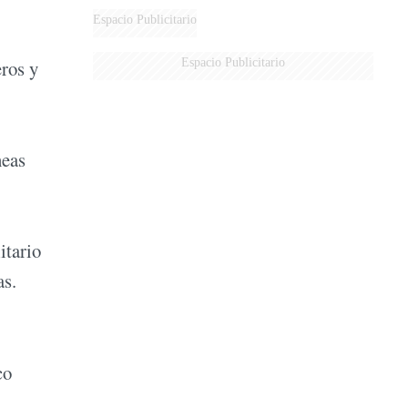
Espacio Publicitario
Espacio Publicitario
eros y
neas
itario
as.
co