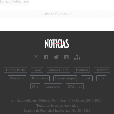
Espacio Publicitario
Espacio Publicitario
Diario Perfil
Caras
Marie Claire
Fortuna
Hombre
Weekend
Parabrisas
Supercampo
Look
Luz
Mía
Lunateen
BATimes
noticias.perfil.com - Editorial Perfil S.A.
| © Perfil.com 2006-2026 -
Todos los derechos reservados
Registro de Propiedad Intelectual: Nro. 5346433