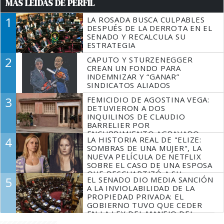
MÁS LEÍDAS DE PERFIL
1
LA ROSADA BUSCA CULPABLES
DESPUÉS DE LA DERROTA EN EL
SENADO Y RECALCULA SU
ESTRATEGIA
2
CAPUTO Y STURZENEGGER
CREAN UN FONDO PARA
INDEMNIZAR Y “GANAR”
SINDICATOS ALIADOS
3
FEMICIDIO DE AGOSTINA VEGA:
DETUVIERON A DOS
INQUILINOS DE CLAUDIO
BARRELIER POR
ENCUBRIMIENTO AGRAVADO
4
LA HISTORIA REAL DE "ELIZE:
SOMBRAS DE UNA MUJER", LA
NUEVA PELÍCULA DE NETFLIX
SOBRE EL CASO DE UNA ESPOSA
QUE DESCUARTIZÓ A SU
5
EL SENADO DIO MEDIA SANCIÓN
MARIDO
A LA INVIOLABILIDAD DE LA
PROPIEDAD PRIVADA: EL
GOBIERNO TUVO QUE CEDER
EN LA LEY DEL MANEJO DEL
FUEGO