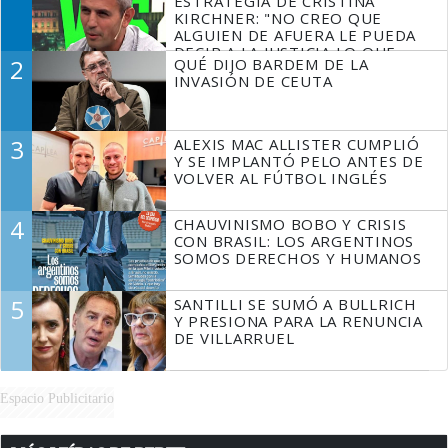
ESTRATEGIA DE CRISTINA
KIRCHNER: "NO CREO QUE
ALGUIEN DE AFUERA LE PUEDA
DECIR A LA JUSTICIA LO QUE
2
QUÉ DIJO BARDEM DE LA
TIENE QUE HACER"
INVASIÓN DE CEUTA
3
ALEXIS MAC ALLISTER CUMPLIÓ
Y SE IMPLANTÓ PELO ANTES DE
VOLVER AL FÚTBOL INGLÉS
4
CHAUVINISMO BOBO Y CRISIS
CON BRASIL: LOS ARGENTINOS
SOMOS DERECHOS Y HUMANOS
5
SANTILLI SE SUMÓ A BULLRICH
Y PRESIONA PARA LA RENUNCIA
DE VILLARRUEL
Espacio Publicitario