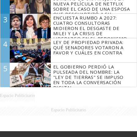
NUEVA PELÍCULA DE NETFLIX
SOBRE EL CASO DE UNA ESPOSA
QUE DESCUARTIZÓ A SU
3
ENCUESTA RUMBO A 2027:
MARIDO
CUATRO CONSULTORAS
MIDIERON EL DESGASTE DE
MILEI Y LA CRISIS DE
LIDERAZGO EN EL PERONISMO
4
LEY DE PROPIEDAD PRIVADA:
QUÉ SENADORES VOTARON A
FAVOR Y CUÁLES EN CONTRA
5
EL GOBIERNO PERDIÓ LA
PULSEADA DEL NOMBRE: LA
"LEY DE TIERRAS" SE IMPUSO
EN TODA LA CONVERSACIÓN
DIGITAL
Espacio Publicitario
Espacio Publicitario