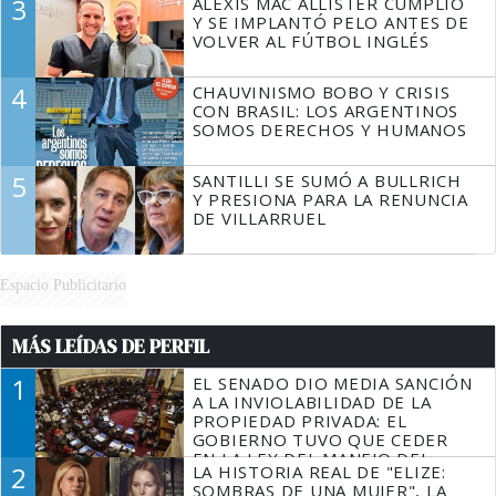
3
ALEXIS MAC ALLISTER CUMPLIÓ
Y SE IMPLANTÓ PELO ANTES DE
VOLVER AL FÚTBOL INGLÉS
4
CHAUVINISMO BOBO Y CRISIS
CON BRASIL: LOS ARGENTINOS
SOMOS DERECHOS Y HUMANOS
5
SANTILLI SE SUMÓ A BULLRICH
Y PRESIONA PARA LA RENUNCIA
DE VILLARRUEL
Espacio Publicitario
MÁS LEÍDAS DE PERFIL
1
EL SENADO DIO MEDIA SANCIÓN
A LA INVIOLABILIDAD DE LA
PROPIEDAD PRIVADA: EL
GOBIERNO TUVO QUE CEDER
EN LA LEY DEL MANEJO DEL
2
LA HISTORIA REAL DE "ELIZE:
FUEGO
SOMBRAS DE UNA MUJER", LA