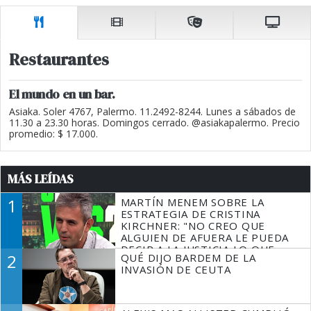
Restaurantes
El mundo en un bar.
Asiaka. Soler 4767, Palermo. 11.2492-8244. Lunes a sábados de
11.30 a 23.30 horas. Domingos cerrado. @asiakapalermo. Precio
promedio: $ 17.000.
MÁS LEÍDAS
1
MARTÍN MENEM SOBRE LA
ESTRATEGIA DE CRISTINA
KIRCHNER: "NO CREO QUE
ALGUIEN DE AFUERA LE PUEDA
DECIR A LA JUSTICIA LO QUE
2
QUÉ DIJO BARDEM DE LA
TIENE QUE HACER"
INVASIÓN DE CEUTA