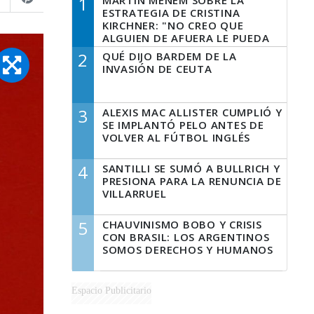
1
MARTÍN MENEM SOBRE LA
ESTRATEGIA DE CRISTINA
KIRCHNER: "NO CREO QUE
ALGUIEN DE AFUERA LE PUEDA
DECIR A LA JUSTICIA LO QUE
2
QUÉ DIJO BARDEM DE LA
TIENE QUE HACER"
INVASIÓN DE CEUTA
3
ALEXIS MAC ALLISTER CUMPLIÓ Y
SE IMPLANTÓ PELO ANTES DE
VOLVER AL FÚTBOL INGLÉS
4
SANTILLI SE SUMÓ A BULLRICH Y
PRESIONA PARA LA RENUNCIA DE
VILLARRUEL
5
CHAUVINISMO BOBO Y CRISIS
CON BRASIL: LOS ARGENTINOS
SOMOS DERECHOS Y HUMANOS
Espacio Publicitario