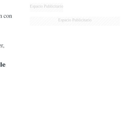
DERROTADOS
Espacio Publicitario
n con
Espacio Publicitario
r,
n
le