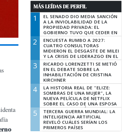
MÁS LEÍDAS DE PERFIL
1
EL SENADO DIO MEDIA SANCIÓN
A LA INVIOLABILIDAD DE LA
PROPIEDAD PRIVADA: EL
GOBIERNO TUVO QUE CEDER EN
LA LEY DEL MANEJO DEL FUEGO
2
ENCUESTA RUMBO A 2027:
CUATRO CONSULTORAS
MIDIERON EL DESGASTE DE MILEI
Y LA CRISIS DE LIDERAZGO EN EL
PERONISMO
3
RICARDO LORENZETTI SE METIÓ
as
EN EL DEBATE SOBRE LA
INHABILITACIÓN DE CRISTINA
KIRCHNER
4
LA HISTORIA REAL DE "ELIZE:
SOMBRAS DE UNA MUJER", LA
NUEVA PELÍCULA DE NETFLIX
SOBRE EL CASO DE UNA ESPOSA
sidenta
QUE DESCUARTIZÓ A SU
5
TERCERA GUERRA MUNDIAL: LA
MARIDO
INTELIGENCIA ARTIFICIAL
afía
REVELÓ CUÁLES SERÍAN LOS
PRIMEROS PAÍSES
erno
LATINOAMERICANOS EN SER