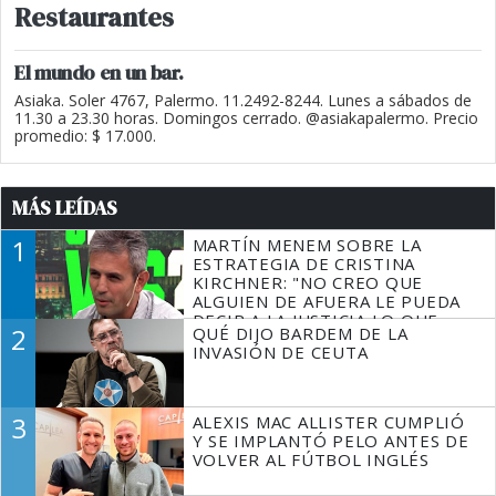
Restaurantes
El mundo en un bar.
Asiaka. Soler 4767, Palermo. 11.2492-8244. Lunes a sábados de
11.30 a 23.30 horas. Domingos cerrado. @asiakapalermo. Precio
promedio: $ 17.000.
MÁS LEÍDAS
1
MARTÍN MENEM SOBRE LA
ESTRATEGIA DE CRISTINA
KIRCHNER: "NO CREO QUE
ALGUIEN DE AFUERA LE PUEDA
DECIR A LA JUSTICIA LO QUE
2
QUÉ DIJO BARDEM DE LA
TIENE QUE HACER"
INVASIÓN DE CEUTA
3
ALEXIS MAC ALLISTER CUMPLIÓ
Y SE IMPLANTÓ PELO ANTES DE
VOLVER AL FÚTBOL INGLÉS