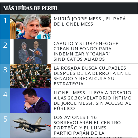
MÁS LEÍDAS DE PERFIL
1
MURIÓ JORGE MESSI, EL PAPÁ
DE LIONEL MESSI
2
CAPUTO Y STURZENEGGER
CREAN UN FONDO PARA
INDEMNIZAR Y “GANAR”
SINDICATOS ALIADOS
3
LA ROSADA BUSCA CULPABLES
DESPUÉS DE LA DERROTA EN EL
SENADO Y RECALCULA SU
ESTRATEGIA
4
LIONEL MESSI LLEGA A ROSARIO
A LAS 20.30: VELATORIO ÍNTIMO
DE JORGE MESSI, SIN ACCESO AL
PÚBLICO
5
LOS AVIONES F 16
SOBREVOLARÁN EL CENTRO
PORTEÑO Y EL LUNES
PARTICIPARÁN DE LA