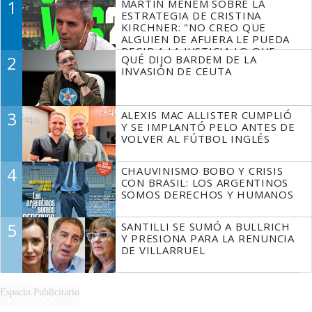
1
MARTÍN MENEM SOBRE LA
ESTRATEGIA DE CRISTINA
KIRCHNER: "NO CREO QUE
ALGUIEN DE AFUERA LE PUEDA
DECIR A LA JUSTICIA LO QUE
2
QUÉ DIJO BARDEM DE LA
TIENE QUE HACER"
INVASIÓN DE CEUTA
3
ALEXIS MAC ALLISTER CUMPLIÓ
Y SE IMPLANTÓ PELO ANTES DE
VOLVER AL FÚTBOL INGLÉS
4
CHAUVINISMO BOBO Y CRISIS
CON BRASIL: LOS ARGENTINOS
SOMOS DERECHOS Y HUMANOS
5
SANTILLI SE SUMÓ A BULLRICH
Y PRESIONA PARA LA RENUNCIA
DE VILLARRUEL
Espacio Publicitario