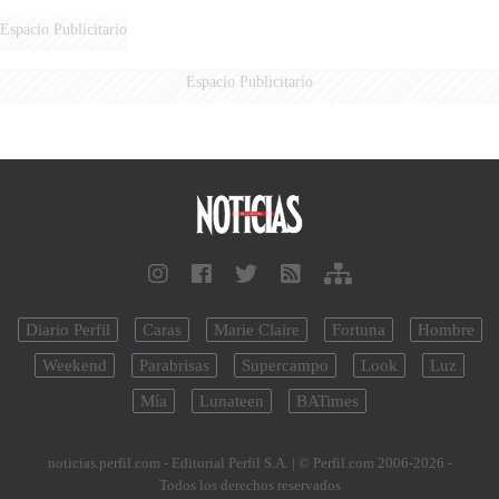
CELEBRACIÓN DE LA FUERZA
AÉREA
Espacio Publicitario
Espacio Publicitario
Diario Perfil
Caras
Marie Claire
Fortuna
Hombre
Weekend
Parabrisas
Supercampo
Look
Luz
Mía
Lunateen
BATimes
noticias.perfil.com - Editorial Perfil S.A.
| © Perfil.com 2006-2026 -
Todos los derechos reservados