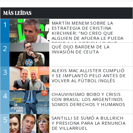
MÁS LEÍDAS
1
MARTÍN MENEM SOBRE LA
ESTRATEGIA DE CRISTINA
KIRCHNER: "NO CREO QUE
ALGUIEN DE AFUERA LE PUEDA
DECIR A LA JUSTICIA LO QUE
2
QUÉ DIJO BARDEM DE LA
TIENE QUE HACER"
INVASIÓN DE CEUTA
3
ALEXIS MAC ALLISTER CUMPLIÓ
Y SE IMPLANTÓ PELO ANTES DE
VOLVER AL FÚTBOL INGLÉS
4
CHAUVINISMO BOBO Y CRISIS
CON BRASIL: LOS ARGENTINOS
SOMOS DERECHOS Y HUMANOS
5
SANTILLI SE SUMÓ A BULLRICH
Y PRESIONA PARA LA RENUNCIA
DE VILLARRUEL