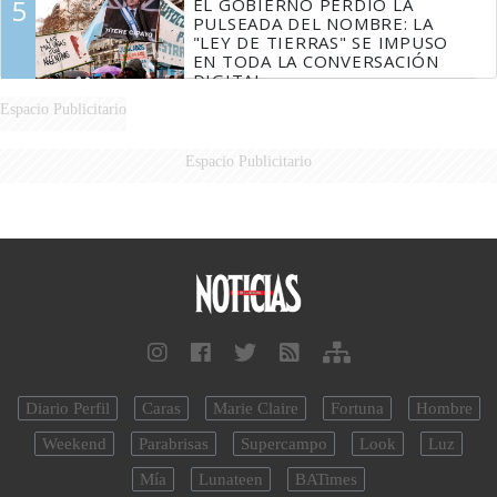
5
EL GOBIERNO PERDIÓ LA
PULSEADA DEL NOMBRE: LA
"LEY DE TIERRAS" SE IMPUSO
EN TODA LA CONVERSACIÓN
DIGITAL
Espacio Publicitario
Espacio Publicitario
Diario Perfil
Caras
Marie Claire
Fortuna
Hombre
Weekend
Parabrisas
Supercampo
Look
Luz
Mía
Lunateen
BATimes