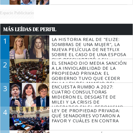
Espacio Publicitario
MÁS LEÍDAS DE PERFIL
1
LA HISTORIA REAL DE "ELIZE:
SOMBRAS DE UNA MUJER", LA
NUEVA PELÍCULA DE NETFLIX
SOBRE EL CASO DE UNA ESPOSA
QUE DESCUARTIZÓ A SU
2
EL SENADO DIO MEDIA SANCIÓN
MARIDO
A LA INVIOLABILIDAD DE LA
PROPIEDAD PRIVADA: EL
GOBIERNO TUVO QUE CEDER
EN LA LEY DEL MANEJO DEL
3
ENCUESTA RUMBO A 2027:
FUEGO
CUATRO CONSULTORAS
MIDIERON EL DESGASTE DE
MILEI Y LA CRISIS DE
LIDERAZGO EN EL PERONISMO
4
LEY DE PROPIEDAD PRIVADA:
QUÉ SENADORES VOTARON A
FAVOR Y CUÁLES EN CONTRA