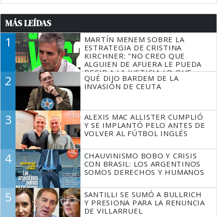
MÁS LEÍDAS
1
MARTÍN MENEM SOBRE LA
ESTRATEGIA DE CRISTINA
KIRCHNER: "NO CREO QUE
ALGUIEN DE AFUERA LE PUEDA
DECIR A LA JUSTICIA LO QUE
2
QUÉ DIJO BARDEM DE LA
TIENE QUE HACER"
INVASIÓN DE CEUTA
3
ALEXIS MAC ALLISTER CUMPLIÓ
Y SE IMPLANTÓ PELO ANTES DE
VOLVER AL FÚTBOL INGLÉS
4
CHAUVINISMO BOBO Y CRISIS
CON BRASIL: LOS ARGENTINOS
SOMOS DERECHOS Y HUMANOS
5
SANTILLI SE SUMÓ A BULLRICH
Y PRESIONA PARA LA RENUNCIA
DE VILLARRUEL