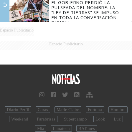
5
EL GOBIERNO PERDIÓ LA
PULSEADA DEL NOMBRE: LA
"LEY DE TIERRAS" SE IMPUSO
EN TODA LA CONVERSACIÓN
DIGITAL
Espacio Publicitario
Espacio Publicitario
Diario Perfil
Caras
Marie Claire
Fortuna
Hombre
Weekend
Parabrisas
Supercampo
Look
Luz
Mía
Lunateen
BATimes