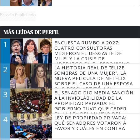
Espacio Publicitario
MÁS LEÍDAS DE PERFIL
1
ENCUESTA RUMBO A 2027:
CUATRO CONSULTORAS
MIDIERON EL DESGASTE DE
MILEI Y LA CRISIS DE
LIDERAZGO EN EL PERONISMO
2
LA HISTORIA REAL DE "ELIZE:
SOMBRAS DE UNA MUJER", LA
NUEVA PELÍCULA DE NETFLIX
SOBRE EL CASO DE UNA ESPOSA
QUE DESCUARTIZÓ A SU
3
EL SENADO DIO MEDIA SANCIÓN
MARIDO
A LA INVIOLABILIDAD DE LA
PROPIEDAD PRIVADA: EL
GOBIERNO TUVO QUE CEDER
EN LA LEY DEL MANEJO DEL
4
LEY DE PROPIEDAD PRIVADA:
FUEGO
QUÉ SENADORES VOTARON A
FAVOR Y CUÁLES EN CONTRA