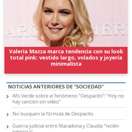
Valeria Mazza marca tendencia con su look
total pink: vestido largo, volados y joyería
minimalista
NOTICIAS ANTERIORES DE "SOCIEDAD"
Afo Verde sobre el fenómeno "Despacito": "Hoy no
hay canción sin video"
No busquen la fórmula de Despacito
Guerra judicial entre Maradona y Claudia "recién
empieza"