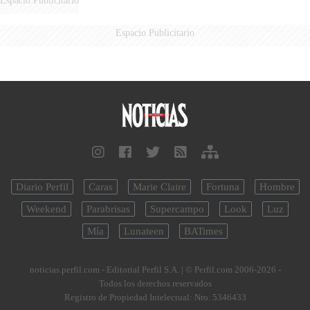
Espacio Publicitario
Espacio Publicitario
Diario Perfil
Caras
Marie Claire
Fortuna
Hombre
Weekend
Parabrisas
Supercampo
Look
Luz
Mía
Lunateen
BATimes
noticias.perfil.com - Editorial Perfil S.A.
| © Perfil.com 2006-2026 -
Todos los derechos reservados
Registro de Propiedad Intelectual: Nro. 5346433