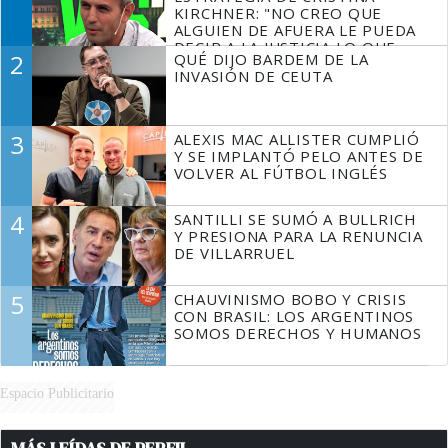
KIRCHNER: "NO CREO QUE
ALGUIEN DE AFUERA LE PUEDA
DECIR A LA JUSTICIA LO QUE
2
QUÉ DIJO BARDEM DE LA
TIENE QUE HACER"
INVASIÓN DE CEUTA
3
ALEXIS MAC ALLISTER CUMPLIÓ
Y SE IMPLANTÓ PELO ANTES DE
VOLVER AL FÚTBOL INGLÉS
4
SANTILLI SE SUMÓ A BULLRICH
Y PRESIONA PARA LA RENUNCIA
DE VILLARRUEL
5
CHAUVINISMO BOBO Y CRISIS
CON BRASIL: LOS ARGENTINOS
SOMOS DERECHOS Y HUMANOS
Espacio Publicitario