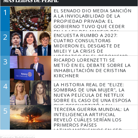
MÁS LEÍDAS DE PERFIL
1
EL SENADO DIO MEDIA SANCIÓN
A LA INVIOLABILIDAD DE LA
PROPIEDAD PRIVADA: EL
GOBIERNO TUVO QUE CEDER
EN LA LEY DEL MANEJO DEL
2
ENCUESTA RUMBO A 2027:
FUEGO
CUATRO CONSULTORAS
MIDIERON EL DESGASTE DE
MILEI Y LA CRISIS DE
LIDERAZGO EN EL PERONISMO
3
RICARDO LORENZETTI SE
METIÓ EN EL DEBATE SOBRE LA
INHABILITACIÓN DE CRISTINA
KIRCHNER
4
LA HISTORIA REAL DE "ELIZE:
SOMBRAS DE UNA MUJER", LA
NUEVA PELÍCULA DE NETFLIX
SOBRE EL CASO DE UNA ESPOSA
QUE DESCUARTIZÓ A SU
5
TERCERA GUERRA MUNDIAL: LA
MARIDO
INTELIGENCIA ARTIFICIAL
REVELÓ CUÁLES SERÍAN LOS
PRIMEROS PAÍSES
LATINOAMERICANOS EN SER
DERROTADOS