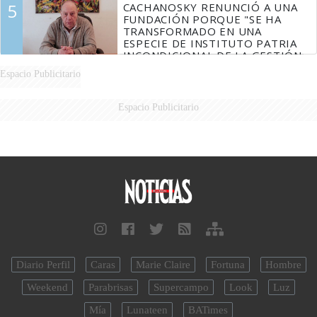
5
CACHANOSKY RENUNCIÓ A UNA
FUNDACIÓN PORQUE "SE HA
TRANSFORMADO EN UNA
ESPECIE DE INSTITUTO PATRIA
INCONDICIONAL DE LA GESTIÓN
DE MILEI"
Espacio Publicitario
Espacio Publicitario
Diario Perfil
Caras
Marie Claire
Fortuna
Hombre
Weekend
Parabrisas
Supercampo
Look
Luz
Mía
Lunateen
BATimes