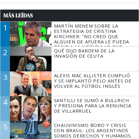
MÁS LEÍDAS
1
MARTÍN MENEM SOBRE LA
ESTRATEGIA DE CRISTINA
KIRCHNER: "NO CREO QUE
ALGUIEN DE AFUERA LE PUEDA
DECIR A LA JUSTICIA LO QUE
2
QUÉ DIJO BARDEM DE LA
TIENE QUE HACER"
INVASIÓN DE CEUTA
3
ALEXIS MAC ALLISTER CUMPLIÓ
Y SE IMPLANTÓ PELO ANTES DE
VOLVER AL FÚTBOL INGLÉS
4
SANTILLI SE SUMÓ A BULLRICH
Y PRESIONA PARA LA RENUNCIA
DE VILLARRUEL
5
CHAUVINISMO BOBO Y CRISIS
CON BRASIL: LOS ARGENTINOS
SOMOS DERECHOS Y HUMANOS