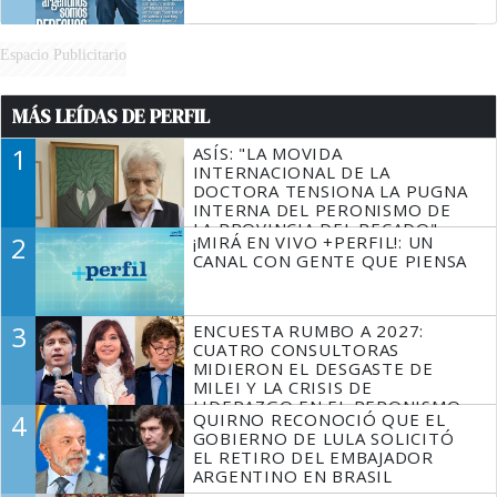
Espacio Publicitario
MÁS LEÍDAS DE PERFIL
1
ASÍS: "LA MOVIDA
INTERNACIONAL DE LA
DOCTORA TENSIONA LA PUGNA
INTERNA DEL PERONISMO DE
LA PROVINCIA DEL PECADO"
2
¡MIRÁ EN VIVO +PERFIL!: UN
CANAL CON GENTE QUE PIENSA
3
ENCUESTA RUMBO A 2027:
CUATRO CONSULTORAS
MIDIERON EL DESGASTE DE
MILEI Y LA CRISIS DE
LIDERAZGO EN EL PERONISMO
4
QUIRNO RECONOCIÓ QUE EL
GOBIERNO DE LULA SOLICITÓ
EL RETIRO DEL EMBAJADOR
ARGENTINO EN BRASIL