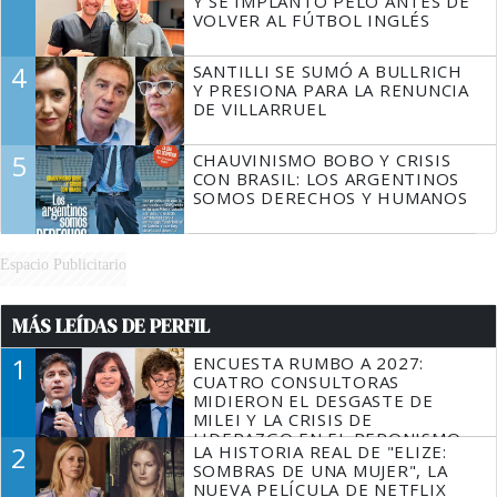
Y SE IMPLANTÓ PELO ANTES DE
VOLVER AL FÚTBOL INGLÉS
4
SANTILLI SE SUMÓ A BULLRICH
Y PRESIONA PARA LA RENUNCIA
DE VILLARRUEL
5
CHAUVINISMO BOBO Y CRISIS
CON BRASIL: LOS ARGENTINOS
SOMOS DERECHOS Y HUMANOS
Espacio Publicitario
MÁS LEÍDAS DE PERFIL
1
ENCUESTA RUMBO A 2027:
CUATRO CONSULTORAS
MIDIERON EL DESGASTE DE
MILEI Y LA CRISIS DE
LIDERAZGO EN EL PERONISMO
2
LA HISTORIA REAL DE "ELIZE:
SOMBRAS DE UNA MUJER", LA
NUEVA PELÍCULA DE NETFLIX