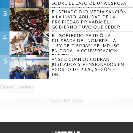
SOBRE EL CASO DE UNA ESPOSA
QUE DESCUARTIZÓ A SU
3
EL SENADO DIO MEDIA SANCIÓN
MARIDO
A LA INVIOLABILIDAD DE LA
PROPIEDAD PRIVADA: EL
GOBIERNO TUVO QUE CEDER
EN LA LEY DEL MANEJO DEL
4
EL GOBIERNO PERDIÓ LA
FUEGO
PULSEADA DEL NOMBRE: LA
"LEY DE TIERRAS" SE IMPUSO
EN TODA LA CONVERSACIÓN
DIGITAL
5
ANSES: CUÁNDO COBRAN
JUBILADOS Y PENSIONADOS EN
AGOSTO DE 2026, SEGÚN EL
DNI
Espacio Publicitario
Espacio Publicitario