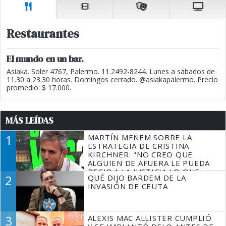
Restaurantes
El mundo en un bar.
Asiaka. Soler 4767, Palermo. 11.2492-8244. Lunes a sábados de
11.30 a 23.30 horas. Domingos cerrado. @asiakapalermo. Precio
promedio: $ 17.000.
MÁS LEÍDAS
1
MARTÍN MENEM SOBRE LA
ESTRATEGIA DE CRISTINA
KIRCHNER: "NO CREO QUE
ALGUIEN DE AFUERA LE PUEDA
DECIR A LA JUSTICIA LO QUE
2
QUÉ DIJO BARDEM DE LA
TIENE QUE HACER"
INVASIÓN DE CEUTA
3
ALEXIS MAC ALLISTER CUMPLIÓ