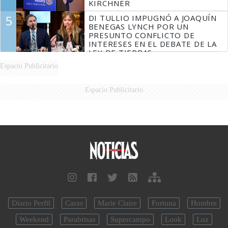
KIRCHNER
5
DI TULLIO IMPUGNÓ A JOAQUÍN
BENEGAS LYNCH POR UN
PRESUNTO CONFLICTO DE
INTERESES EN EL DEBATE DE LA
LEY DE TIERRAS
Espacio Publicitario
Espacio Publicitario
Diario Perfil
Caras
Marie Claire
Fortuna
Hombre
Weekend
Parabrisas
Supercampo
Look
Luz