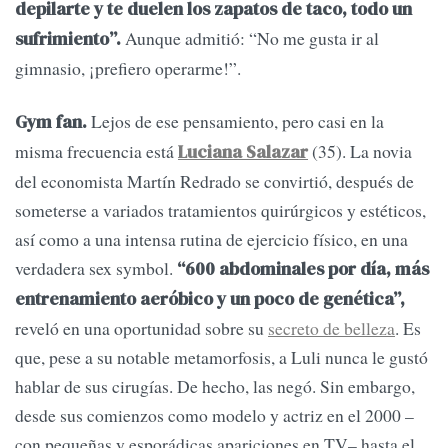
depilarte y te duelen los zapatos de taco, todo un
Aunque admitió: “No me gusta ir al
sufrimiento”.
gimnasio, ¡prefiero operarme!”.
Lejos de ese pensamiento, pero casi en la
Gym fan.
misma frecuencia está
(35). La novia
Luciana Salazar
del economista Martín Redrado se convirtió, después de
someterse a variados tratamientos quirúrgicos y estéticos,
así como a una intensa rutina de ejercicio físico, en una
verdadera sex symbol.
“600 abdominales por día, más
entrenamiento aeróbico y un poco de genética”,
reveló en una oportunidad sobre su
secreto de belleza
. Es
que, pese a su notable metamorfosis, a Luli nunca le gustó
hablar de sus cirugías. De hecho, las negó. Sin embargo,
desde sus comienzos como modelo y actriz en el 2000 –
con pequeñas y esporádicas apariciones en TV– hasta el