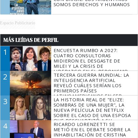
SOMOS DERECHOS Y HUMANOS
Espacio Publicitario
MÁS LEÍDAS DE PERFIL
1
ENCUESTA RUMBO A 2027:
CUATRO CONSULTORAS
MIDIERON EL DESGASTE DE
MILEI Y LA CRISIS DE
LIDERAZGO EN EL PERONISMO
2
TERCERA GUERRA MUNDIAL: LA
INTELIGENCIA ARTIFICIAL
REVELÓ CUÁLES SERÍAN LOS
PRIMEROS PAÍSES
LATINOAMERICANOS EN SER
3
LA HISTORIA REAL DE "ELIZE:
DERROTADOS
SOMBRAS DE UNA MUJER", LA
NUEVA PELÍCULA DE NETFLIX
SOBRE EL CASO DE UNA ESPOSA
QUE DESCUARTIZÓ A SU
4
RICARDO LORENZETTI SE
MARIDO
METIÓ EN EL DEBATE SOBRE LA
INHABILITACIÓN DE CRISTINA