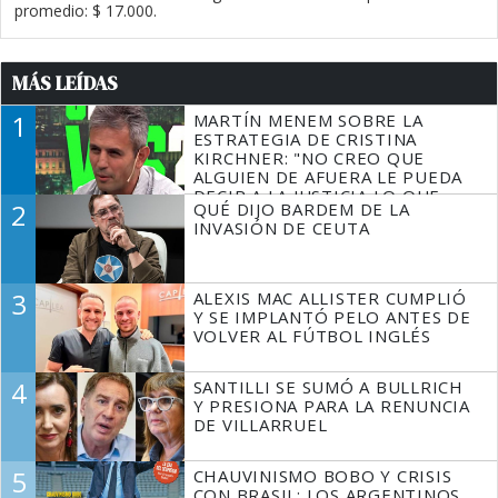
promedio: $ 17.000.
MÁS LEÍDAS
1
MARTÍN MENEM SOBRE LA
ESTRATEGIA DE CRISTINA
KIRCHNER: "NO CREO QUE
ALGUIEN DE AFUERA LE PUEDA
DECIR A LA JUSTICIA LO QUE
2
QUÉ DIJO BARDEM DE LA
TIENE QUE HACER"
INVASIÓN DE CEUTA
3
ALEXIS MAC ALLISTER CUMPLIÓ
Y SE IMPLANTÓ PELO ANTES DE
VOLVER AL FÚTBOL INGLÉS
4
SANTILLI SE SUMÓ A BULLRICH
Y PRESIONA PARA LA RENUNCIA
DE VILLARRUEL
5
CHAUVINISMO BOBO Y CRISIS
CON BRASIL: LOS ARGENTINOS