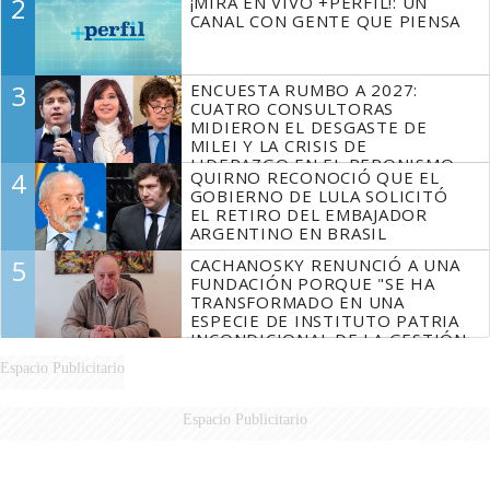
2
¡MIRÁ EN VIVO +PERFIL!: UN
CANAL CON GENTE QUE PIENSA
3
ENCUESTA RUMBO A 2027:
CUATRO CONSULTORAS
MIDIERON EL DESGASTE DE
MILEI Y LA CRISIS DE
LIDERAZGO EN EL PERONISMO
4
QUIRNO RECONOCIÓ QUE EL
GOBIERNO DE LULA SOLICITÓ
EL RETIRO DEL EMBAJADOR
ARGENTINO EN BRASIL
5
CACHANOSKY RENUNCIÓ A UNA
FUNDACIÓN PORQUE "SE HA
TRANSFORMADO EN UNA
ESPECIE DE INSTITUTO PATRIA
INCONDICIONAL DE LA GESTIÓN
DE MILEI"
Espacio Publicitario
Espacio Publicitario