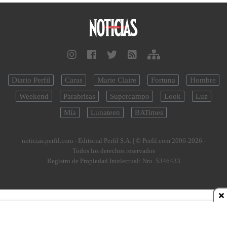
Diario Perfil
Caras
Marie Claire
Fortuna
Hombre
Weekend
Parabrisas
Supercampo
Look
Luz
Mía
Lunateen
BATimes
noticias.perfil.com - Editorial Perfil S.A.
| © Perfil.com 2006-2026 -
Todos los derechos reservados
Registro de Propiedad Intelectual: Nro. 5346433