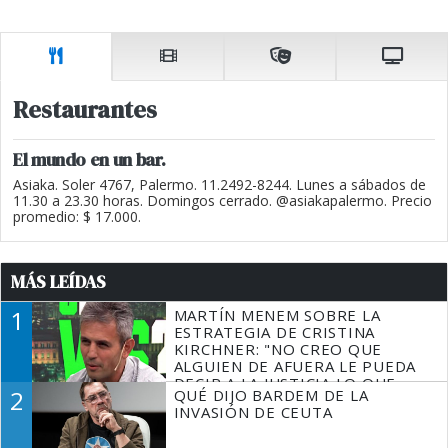
Restaurantes
El mundo en un bar.
Asiaka. Soler 4767, Palermo. 11.2492-8244. Lunes a sábados de
11.30 a 23.30 horas. Domingos cerrado. @asiakapalermo. Precio
promedio: $ 17.000.
MÁS LEÍDAS
1
MARTÍN MENEM SOBRE LA
ESTRATEGIA DE CRISTINA
KIRCHNER: "NO CREO QUE
ALGUIEN DE AFUERA LE PUEDA
DECIR A LA JUSTICIA LO QUE
2
QUÉ DIJO BARDEM DE LA
TIENE QUE HACER"
INVASIÓN DE CEUTA