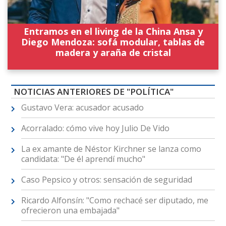
Entramos en el living de la China Ansa y
Diego Mendoza: sofá modular, tablas de
madera y araña de cristal
NOTICIAS ANTERIORES DE "POLÍTICA"
Gustavo Vera: acusador acusado
Acorralado: cómo vive hoy Julio De Vido
La ex amante de Néstor Kirchner se lanza como
candidata: "De él aprendí mucho"
Caso Pepsico y otros: sensación de seguridad
Ricardo Alfonsín: "Como rechacé ser diputado, me
ofrecieron una embajada"