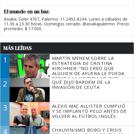
El mundo en un bar.
Asiaka. Soler 4767, Palermo. 11.2492-8244. Lunes a sábados de
11.30 a 23.30 horas. Domingos cerrado. @asiakapalermo. Precio
promedio: $ 17.000.
MÁS LEÍDAS
1
MARTÍN MENEM SOBRE LA
ESTRATEGIA DE CRISTINA
KIRCHNER: "NO CREO QUE
ALGUIEN DE AFUERA LE PUEDA
DECIR A LA JUSTICIA LO QUE
2
QUÉ DIJO BARDEM DE LA
TIENE QUE HACER"
INVASIÓN DE CEUTA
3
ALEXIS MAC ALLISTER CUMPLIÓ
Y SE IMPLANTÓ PELO ANTES DE
VOLVER AL FÚTBOL INGLÉS
4
CHAUVINISMO BOBO Y CRISIS