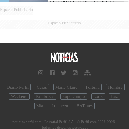
CELEBRACIÓN DE LA FUERZA
AÉREA
Espacio Publicitario
Espacio Publicitario
Diario Perfil
Caras
Marie Claire
Fortuna
Hombre
Weekend
Parabrisas
Supercampo
Look
Luz
Mía
Lunateen
BATimes
noticias.perfil.com - Editorial Perfil S.A.
| © Perfil.com 2006-2026 -
Todos los derechos reservados