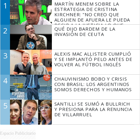
1
MARTÍN MENEM SOBRE LA
ESTRATEGIA DE CRISTINA
KIRCHNER: "NO CREO QUE
ALGUIEN DE AFUERA LE PUEDA
DECIR A LA JUSTICIA LO QUE
2
QUÉ DIJO BARDEM DE LA
TIENE QUE HACER"
INVASIÓN DE CEUTA
3
ALEXIS MAC ALLISTER CUMPLIÓ
Y SE IMPLANTÓ PELO ANTES DE
VOLVER AL FÚTBOL INGLÉS
4
CHAUVINISMO BOBO Y CRISIS
CON BRASIL: LOS ARGENTINOS
SOMOS DERECHOS Y HUMANOS
5
SANTILLI SE SUMÓ A BULLRICH
Y PRESIONA PARA LA RENUNCIA
DE VILLARRUEL
Espacio Publicitario