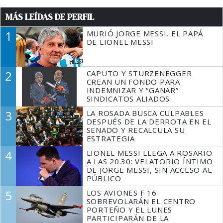
MÁS LEÍDAS DE PERFIL
1
MURIÓ JORGE MESSI, EL PAPÁ
DE LIONEL MESSI
2
CAPUTO Y STURZENEGGER
CREAN UN FONDO PARA
INDEMNIZAR Y “GANAR”
SINDICATOS ALIADOS
3
LA ROSADA BUSCA CULPABLES
DESPUÉS DE LA DERROTA EN EL
SENADO Y RECALCULA SU
ESTRATEGIA
4
LIONEL MESSI LLEGA A ROSARIO
A LAS 20.30: VELATORIO ÍNTIMO
DE JORGE MESSI, SIN ACCESO AL
PÚBLICO
5
LOS AVIONES F 16
SOBREVOLARÁN EL CENTRO
PORTEÑO Y EL LUNES
PARTICIPARÁN DE LA