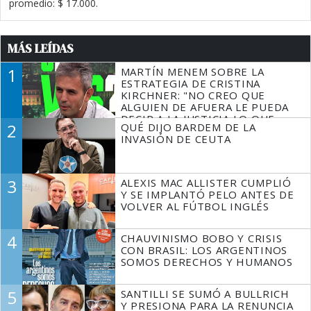
promedio: $ 17.000.
MÁS LEÍDAS
1
MARTÍN MENEM SOBRE LA
ESTRATEGIA DE CRISTINA
KIRCHNER: "NO CREO QUE
ALGUIEN DE AFUERA LE PUEDA
DECIR A LA JUSTICIA LO QUE
2
QUÉ DIJO BARDEM DE LA
TIENE QUE HACER"
INVASIÓN DE CEUTA
3
ALEXIS MAC ALLISTER CUMPLIÓ
Y SE IMPLANTÓ PELO ANTES DE
VOLVER AL FÚTBOL INGLÉS
4
CHAUVINISMO BOBO Y CRISIS
CON BRASIL: LOS ARGENTINOS
SOMOS DERECHOS Y HUMANOS
5
SANTILLI SE SUMÓ A BULLRICH
Y PRESIONA PARA LA RENUNCIA