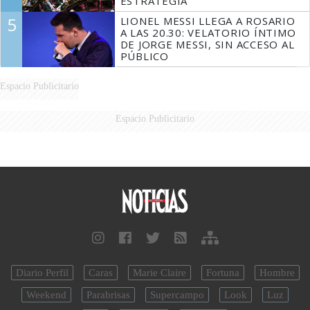
ESTRATEGIA
5
LIONEL MESSI LLEGA A ROSARIO
A LAS 20.30: VELATORIO ÍNTIMO
DE JORGE MESSI, SIN ACCESO AL
PÚBLICO
Espacio Publicitario
Espacio Publicitario
Diario Perfil
Caras
Marie Claire
Fortuna
Hombre
Weekend
Parabrisas
Supercampo
Look
Luz