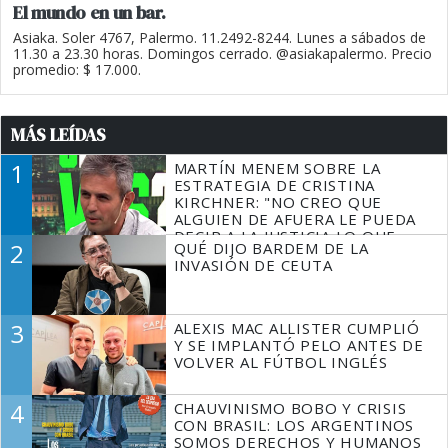
El mundo en un bar.
Asiaka. Soler 4767, Palermo. 11.2492-8244. Lunes a sábados de
11.30 a 23.30 horas. Domingos cerrado. @asiakapalermo. Precio
promedio: $ 17.000.
MÁS LEÍDAS
1
MARTÍN MENEM SOBRE LA
ESTRATEGIA DE CRISTINA
KIRCHNER: "NO CREO QUE
ALGUIEN DE AFUERA LE PUEDA
DECIR A LA JUSTICIA LO QUE
2
QUÉ DIJO BARDEM DE LA
TIENE QUE HACER"
INVASIÓN DE CEUTA
3
ALEXIS MAC ALLISTER CUMPLIÓ
Y SE IMPLANTÓ PELO ANTES DE
VOLVER AL FÚTBOL INGLÉS
4
CHAUVINISMO BOBO Y CRISIS
CON BRASIL: LOS ARGENTINOS
SOMOS DERECHOS Y HUMANOS