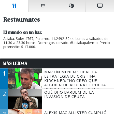
Restaurantes
El mundo en un bar.
Asiaka. Soler 4767, Palermo. 11.2492-8244. Lunes a sábados de
11.30 a 23.30 horas. Domingos cerrado. @asiakapalermo. Precio
promedio: $ 17.000.
MÁS LEÍDAS
1
MARTÍN MENEM SOBRE LA
ESTRATEGIA DE CRISTINA
KIRCHNER: "NO CREO QUE
ALGUIEN DE AFUERA LE PUEDA
DECIR A LA JUSTICIA LO QUE
2
QUÉ DIJO BARDEM DE LA
TIENE QUE HACER"
INVASIÓN DE CEUTA
3
ALEXIS MAC ALLISTER CUMPLIÓ