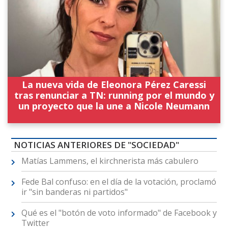
La nueva vida de Eleonora Pérez Caressi
tras renunciar a TN: running por el mundo y
un proyecto que la une a Nicole Neumann
NOTICIAS ANTERIORES DE "SOCIEDAD"
Matías Lammens, el kirchnerista más cabulero
Fede Bal confuso: en el día de la votación, proclamó
ir "sin banderas ni partidos"
Qué es el "botón de voto informado" de Facebook y
Twitter