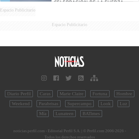
CELEBRACIÓN DE LA FUERZA
AÉREA
Espacio Publicitario
Espacio Publicitario
Diario Perfil
Caras
Marie Claire
Fortuna
Hombre
Weekend
Parabrisas
Supercampo
Look
Luz
Mía
Lunateen
BATimes
noticias.perfil.com - Editorial Perfil S.A.
| © Perfil.com 2006-2026 -
Todos los derechos reservados