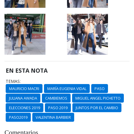
EN ESTA NOTA
TEMAS:
MAURICIO MACRI
MARÍA EUGENIA VIDAL
PASO
JULIANA AWADA
CAMBIEMOS
MIGUEL ANGEL PICHETTO
ELECCIONES 2019
PASO 2019
JUNTOS POR EL CAMBIO
PASO2019
VALENTINA BARBIER
Comentarios