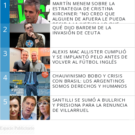
1
MARTÍN MENEM SOBRE LA
ESTRATEGIA DE CRISTINA
KIRCHNER: "NO CREO QUE
ALGUIEN DE AFUERA LE PUEDA
DECIR A LA JUSTICIA LO QUE
2
QUÉ DIJO BARDEM DE LA
TIENE QUE HACER"
INVASIÓN DE CEUTA
3
ALEXIS MAC ALLISTER CUMPLIÓ
Y SE IMPLANTÓ PELO ANTES DE
VOLVER AL FÚTBOL INGLÉS
4
CHAUVINISMO BOBO Y CRISIS
CON BRASIL: LOS ARGENTINOS
SOMOS DERECHOS Y HUMANOS
5
SANTILLI SE SUMÓ A BULLRICH
Y PRESIONA PARA LA RENUNCIA
DE VILLARRUEL
Espacio Publicitario