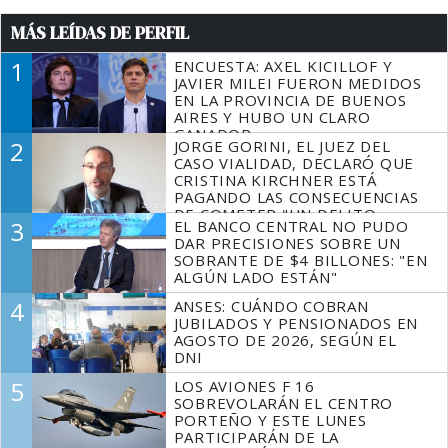
MÁS LEÍDAS DE PERFIL
1
ENCUESTA: AXEL KICILLOF Y
JAVIER MILEI FUERON MEDIDOS
EN LA PROVINCIA DE BUENOS
AIRES Y HUBO UN CLARO
GANADOR
2
JORGE GORINI, EL JUEZ DEL
CASO VIALIDAD, DECLARÓ QUE
CRISTINA KIRCHNER ESTÁ
PAGANDO LAS CONSECUENCIAS
DE COMETER "UN DELITO
3
EL BANCO CENTRAL NO PUDO
COMPROBADO"
DAR PRECISIONES SOBRE UN
SOBRANTE DE $4 BILLONES: "EN
ALGÚN LADO ESTÁN"
4
ANSES: CUÁNDO COBRAN
JUBILADOS Y PENSIONADOS EN
AGOSTO DE 2026, SEGÚN EL
DNI
5
LOS AVIONES F 16
SOBREVOLARÁN EL CENTRO
PORTEÑO Y ESTE LUNES
PARTICIPARÁN DE LA