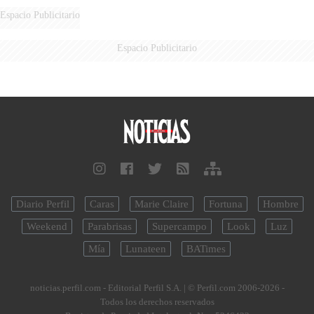
Espacio Publicitario
Espacio Publicitario
Diario Perfil
Caras
Marie Claire
Fortuna
Hombre
Weekend
Parabrisas
Supercampo
Look
Luz
Mía
Lunateen
BATimes
noticias.perfil.com - Editorial Perfil S.A.
| © Perfil.com 2006-2026 -
Todos los derechos reservados