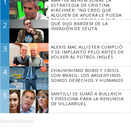
1
ESTRATEGIA DE CRISTINA
KIRCHNER: "NO CREO QUE
ALGUIEN DE AFUERA LE PUEDA
DECIR A LA JUSTICIA LO QUE
2
QUÉ DIJO BARDEM DE LA
TIENE QUE HACER"
INVASIÓN DE CEUTA
3
ALEXIS MAC ALLISTER CUMPLIÓ
Y SE IMPLANTÓ PELO ANTES DE
VOLVER AL FÚTBOL INGLÉS
4
CHAUVINISMO BOBO Y CRISIS
CON BRASIL: LOS ARGENTINOS
SOMOS DERECHOS Y HUMANOS
5
SANTILLI SE SUMÓ A BULLRICH
Y PRESIONA PARA LA RENUNCIA
DE VILLARRUEL
Espacio Publicitario