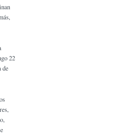
inan
más,
a
ingo 22
a de
os
res,
o,
se