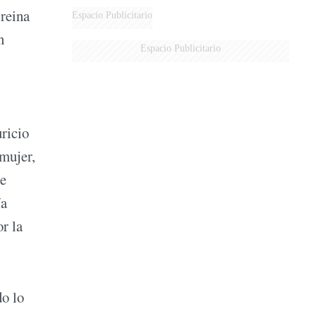
 reina
Espacio Publicitario
n
Espacio Publicitario
ricio
 mujer,
de
ía
r la
do lo