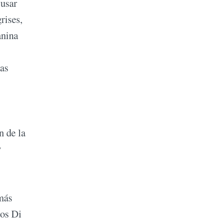
 usar
rises,
anina
las
n de la
y
 más
los Di