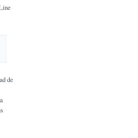
Line
dad de
La
us