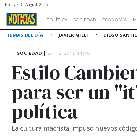
Friday 7 De August, 2026
POLÍTICA
SOCIEDAD
ECONOMÍA
M
TEMAS DEL DÍA
JAVIER MILEI
DIEGO SANTI
SOCIEDAD |
24-12-2015 11:46
Estilo Cambie
para ser un "i
política
La cultura macrista impuso nuevos código