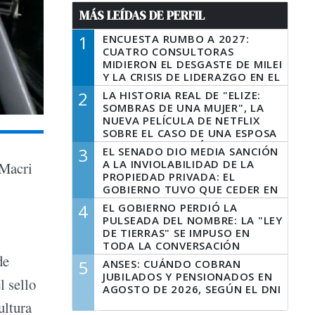
MÁS LEÍDAS DE PERFIL
1
ENCUESTA RUMBO A 2027:
CUATRO CONSULTORAS
MIDIERON EL DESGASTE DE MILEI
Y LA CRISIS DE LIDERAZGO EN EL
PERONISMO
2
LA HISTORIA REAL DE "ELIZE:
SOMBRAS DE UNA MUJER", LA
NUEVA PELÍCULA DE NETFLIX
SOBRE EL CASO DE UNA ESPOSA
QUE DESCUARTIZÓ A SU
3
EL SENADO DIO MEDIA SANCIÓN
MARIDO
A LA INVIOLABILIDAD DE LA
 Macri
PROPIEDAD PRIVADA: EL
GOBIERNO TUVO QUE CEDER EN
LA LEY DEL MANEJO DEL FUEGO
4
EL GOBIERNO PERDIÓ LA
PULSEADA DEL NOMBRE: LA "LEY
DE TIERRAS" SE IMPUSO EN
TODA LA CONVERSACIÓN
DIGITAL
de
5
ANSES: CUÁNDO COBRAN
JUBILADOS Y PENSIONADOS EN
l sello
AGOSTO DE 2026, SEGÚN EL DNI
ultura