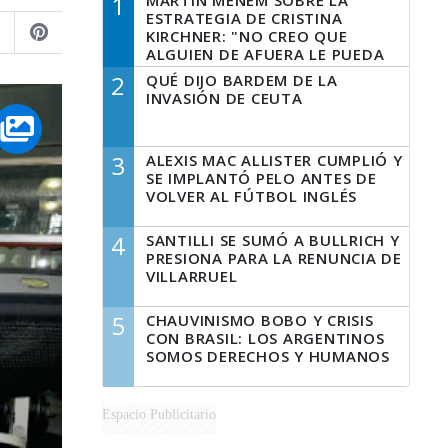
1
MARTÍN MENEM SOBRE LA
ESTRATEGIA DE CRISTINA
KIRCHNER: "NO CREO QUE
ALGUIEN DE AFUERA LE PUEDA
DECIR A LA JUSTICIA LO QUE
2
QUÉ DIJO BARDEM DE LA
TIENE QUE HACER"
INVASIÓN DE CEUTA
3
ALEXIS MAC ALLISTER CUMPLIÓ Y
SE IMPLANTÓ PELO ANTES DE
VOLVER AL FÚTBOL INGLÉS
4
SANTILLI SE SUMÓ A BULLRICH Y
PRESIONA PARA LA RENUNCIA DE
VILLARRUEL
5
CHAUVINISMO BOBO Y CRISIS
CON BRASIL: LOS ARGENTINOS
SOMOS DERECHOS Y HUMANOS
Espacio Publicitario