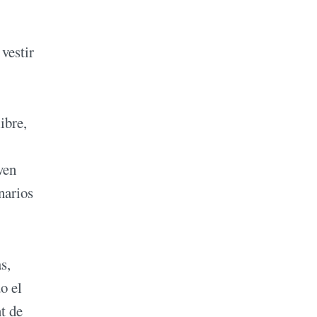
vestir
ibre,
ven
narios
s,
o el
t de