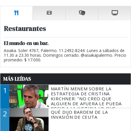
Restaurantes
El mundo en un bar.
Asiaka. Soler 4767, Palermo. 11.2492-8244. Lunes a sábados de
11.30 a 23.30 horas. Domingos cerrado. @asiakapalermo. Precio
promedio: $ 17.000.
MÁS LEÍDAS
1
MARTÍN MENEM SOBRE LA
ESTRATEGIA DE CRISTINA
KIRCHNER: "NO CREO QUE
ALGUIEN DE AFUERA LE PUEDA
DECIR A LA JUSTICIA LO QUE
2
QUÉ DIJO BARDEM DE LA
TIENE QUE HACER"
INVASIÓN DE CEUTA