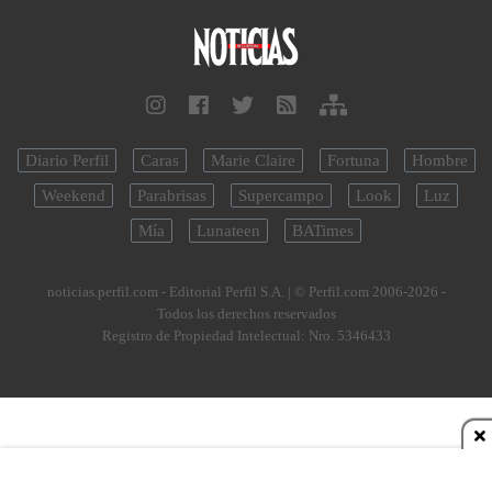
Diario Perfil
Caras
Marie Claire
Fortuna
Hombre
Weekend
Parabrisas
Supercampo
Look
Luz
Mía
Lunateen
BATimes
noticias.perfil.com - Editorial Perfil S.A.
| © Perfil.com 2006-2026 -
Todos los derechos reservados
Registro de Propiedad Intelectual: Nro. 5346433