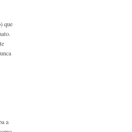
o) que
nato.
te
Nunca
ba a
 como