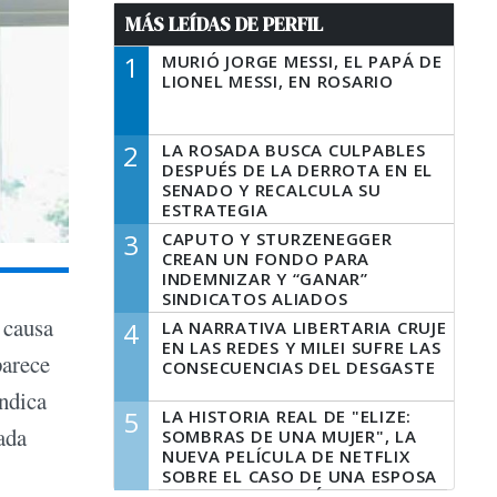
MÁS LEÍDAS DE PERFIL
1
MURIÓ JORGE MESSI, EL PAPÁ DE
LIONEL MESSI, EN ROSARIO
2
LA ROSADA BUSCA CULPABLES
DESPUÉS DE LA DERROTA EN EL
SENADO Y RECALCULA SU
ESTRATEGIA
3
CAPUTO Y STURZENEGGER
CREAN UN FONDO PARA
INDEMNIZAR Y “GANAR”
SINDICATOS ALIADOS
 causa
4
LA NARRATIVA LIBERTARIA CRUJE
EN LAS REDES Y MILEI SUFRE LAS
parece
CONSECUENCIAS DEL DESGASTE
indica
5
LA HISTORIA REAL DE "ELIZE:
ada
SOMBRAS DE UNA MUJER", LA
NUEVA PELÍCULA DE NETFLIX
SOBRE EL CASO DE UNA ESPOSA
QUE DESCUARTIZÓ A SU