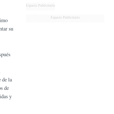
MARIDO
Espacio Publicitario
Espacio Publicitario
timo
ntar su
spués
.
 de la
os de
idas y