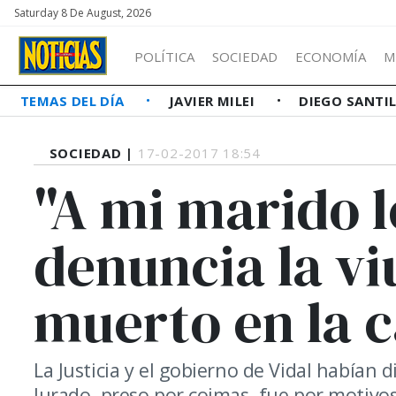
Saturday 8 De August, 2026
POLÍTICA
SOCIEDAD
ECONOMÍA
M
TEMAS DEL DÍA
JAVIER MILEI
DIEGO SANTI
SOCIEDAD |
17-02-2017 18:54
"A mi marido l
denuncia la vi
muerto en la c
La Justicia y el gobierno de Vidal habían
Jurado, preso por coimas, fue por motivos