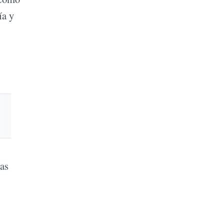
ía y
las