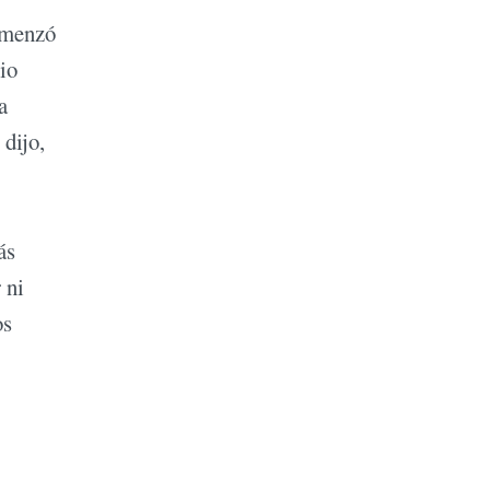
comenzó
rio
a
 dijo,
ás
 ni
os