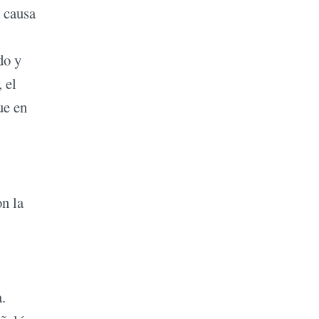
a causa
do y
 el
ue en
on la
a.