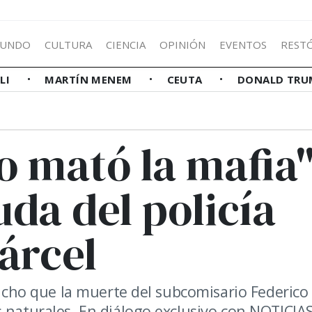
UNDO
CULTURA
CIENCIA
OPINIÓN
EVENTOS
REST
LLI
MARTÍN MENEM
CEUTA
DONALD TRU
o mató la mafia"
uda del policía
árcel
 dicho que la muerte del subcomisario Federico
 naturales. En diálogo exclusivo con NOTICIAS