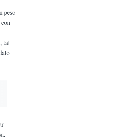
un peso
 con
 tal
dalo
ar
sa,