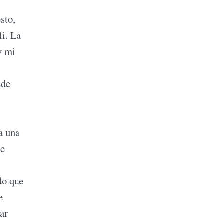
sto,
li. La
y mi
ede
a una
ue
do que
e
ar