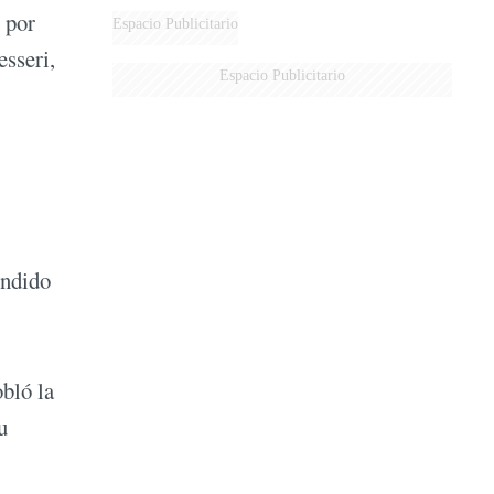
 por
AÉREA
Espacio Publicitario
esseri,
Espacio Publicitario
undido
obló la
u