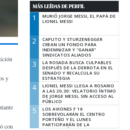
MÁS LEÍDAS DE PERFIL
1
MURIÓ JORGE MESSI, EL PAPÁ DE
LIONEL MESSI
2
CAPUTO Y STURZENEGGER
CREAN UN FONDO PARA
INDEMNIZAR Y “GANAR”
SINDICATOS ALIADOS
aición
3
LA ROSADA BUSCA CULPABLES
DESPUÉS DE LA DERROTA EN EL
SENADO Y RECALCULA SU
os y
ESTRATEGIA
4
LIONEL MESSI LLEGA A ROSARIO
A LAS 20.30: VELATORIO ÍNTIMO
DE JORGE MESSI, SIN ACCESO AL
PÚBLICO
ntante
5
LOS AVIONES F 16
SOBREVOLARÁN EL CENTRO
PORTEÑO Y EL LUNES
PARTICIPARÁN DE LA
ló con
CELEBRACIÓN DE LA FUERZA