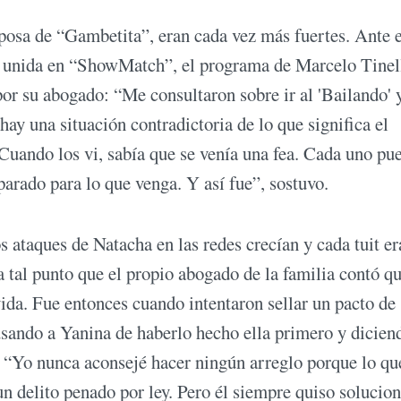
sposa de “Gambetita”, eran cada vez más fuertes. Ante e
a unida en “ShowMatch”, el programa de Marcelo Tinel
 por su abogado: “Me consultaron sobre ir al 'Bailando' 
hay una situación contradictoria de lo que significa el
 Cuando los vi, sabía que se venía una fea. Cada uno pu
parado para lo que venga. Y así fue”, sostuvo.
s ataques de Natacha en las redes crecían y cada tuit er
a tal punto que el propio abogado de la familia contó q
vida. Fue entonces cuando intentaron sellar un pacto de
usando a Yanina de haberlo hecho ella primero y dicien
. “Yo nunca aconsejé hacer ningún arreglo porque lo qu
un delito penado por ley. Pero él siempre quiso solucion