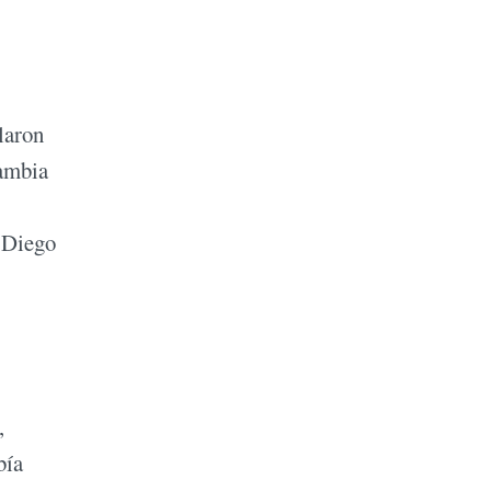
laron
cambia
e Diego
,
bía