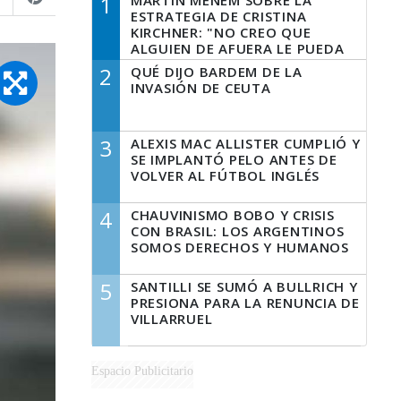
1
MARTÍN MENEM SOBRE LA
ESTRATEGIA DE CRISTINA
KIRCHNER: "NO CREO QUE
ALGUIEN DE AFUERA LE PUEDA
DECIR A LA JUSTICIA LO QUE
2
QUÉ DIJO BARDEM DE LA
TIENE QUE HACER"
INVASIÓN DE CEUTA
3
ALEXIS MAC ALLISTER CUMPLIÓ Y
SE IMPLANTÓ PELO ANTES DE
VOLVER AL FÚTBOL INGLÉS
4
CHAUVINISMO BOBO Y CRISIS
CON BRASIL: LOS ARGENTINOS
SOMOS DERECHOS Y HUMANOS
5
SANTILLI SE SUMÓ A BULLRICH Y
PRESIONA PARA LA RENUNCIA DE
VILLARRUEL
Espacio Publicitario