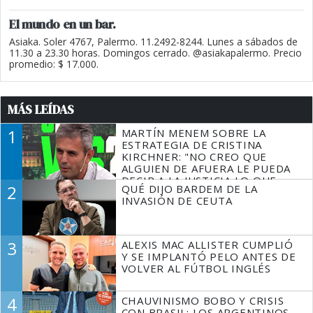
El mundo en un bar.
Asiaka. Soler 4767, Palermo. 11.2492-8244. Lunes a sábados de
11.30 a 23.30 horas. Domingos cerrado. @asiakapalermo. Precio
promedio: $ 17.000.
MÁS LEÍDAS
1
MARTÍN MENEM SOBRE LA
ESTRATEGIA DE CRISTINA
KIRCHNER: "NO CREO QUE
ALGUIEN DE AFUERA LE PUEDA
DECIR A LA JUSTICIA LO QUE
2
QUÉ DIJO BARDEM DE LA
TIENE QUE HACER"
INVASIÓN DE CEUTA
3
ALEXIS MAC ALLISTER CUMPLIÓ
Y SE IMPLANTÓ PELO ANTES DE
VOLVER AL FÚTBOL INGLÉS
4
CHAUVINISMO BOBO Y CRISIS
CON BRASIL: LOS ARGENTINOS