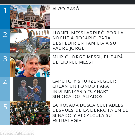
1
ALGO PASÓ
2
LIONEL MESSI ARRIBÓ POR LA
NOCHE A ROSARIO PARA
DESPEDIR EN FAMILIA A SU
PADRE JORGE
3
MURIÓ JORGE MESSI, EL PAPÁ
DE LIONEL MESSI
4
CAPUTO Y STURZENEGGER
CREAN UN FONDO PARA
INDEMNIZAR Y “GANAR”
SINDICATOS ALIADOS
5
LA ROSADA BUSCA CULPABLES
DESPUÉS DE LA DERROTA EN EL
SENADO Y RECALCULA SU
ESTRATEGIA
Espacio Publicitario