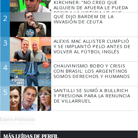
KIRCHNER: "NO CREO QUE
ALGUIEN DE AFUERA LE PUEDA
DECIR A LA JUSTICIA LO QUE
2
QUÉ DIJO BARDEM DE LA
TIENE QUE HACER"
INVASIÓN DE CEUTA
3
ALEXIS MAC ALLISTER CUMPLIÓ
Y SE IMPLANTÓ PELO ANTES DE
VOLVER AL FÚTBOL INGLÉS
4
CHAUVINISMO BOBO Y CRISIS
CON BRASIL: LOS ARGENTINOS
SOMOS DERECHOS Y HUMANOS
5
SANTILLI SE SUMÓ A BULLRICH
Y PRESIONA PARA LA RENUNCIA
DE VILLARRUEL
Espacio Publicitario
MÁS LEÍDAS DE PERFIL