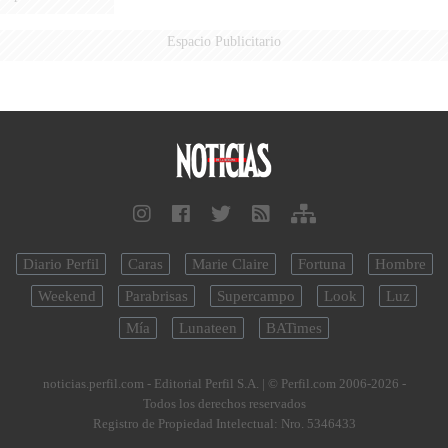
Espacio Publicitario
Diario Perfil
Caras
Marie Claire
Fortuna
Hombre
Weekend
Parabrisas
Supercampo
Look
Luz
Mía
Lunateen
BATimes
noticias.perfil.com - Editorial Perfil S.A.
| © Perfil.com 2006-2026 -
Todos los derechos reservados
Registro de Propiedad Intelectual: Nro. 5346433