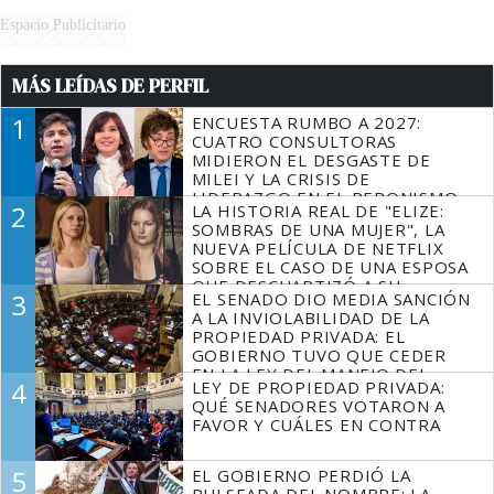
Espacio Publicitario
MÁS LEÍDAS DE PERFIL
1
ENCUESTA RUMBO A 2027:
CUATRO CONSULTORAS
MIDIERON EL DESGASTE DE
MILEI Y LA CRISIS DE
LIDERAZGO EN EL PERONISMO
2
LA HISTORIA REAL DE "ELIZE:
SOMBRAS DE UNA MUJER", LA
NUEVA PELÍCULA DE NETFLIX
SOBRE EL CASO DE UNA ESPOSA
QUE DESCUARTIZÓ A SU
3
EL SENADO DIO MEDIA SANCIÓN
MARIDO
A LA INVIOLABILIDAD DE LA
PROPIEDAD PRIVADA: EL
GOBIERNO TUVO QUE CEDER
EN LA LEY DEL MANEJO DEL
4
LEY DE PROPIEDAD PRIVADA:
FUEGO
QUÉ SENADORES VOTARON A
FAVOR Y CUÁLES EN CONTRA
5
EL GOBIERNO PERDIÓ LA