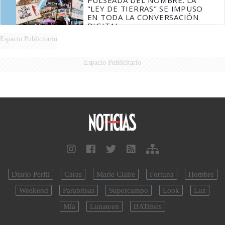
PULSEADA DEL NOMBRE: LA
"LEY DE TIERRAS" SE IMPUSO
EN TODA LA CONVERSACIÓN
DIGITAL
Espacio Publicitario
Espacio Publicitario
Diario Perfil
Caras
Marie Claire
Fortuna
Hombre
Weekend
Parabrisas
Supercampo
Look
Luz
Mía
Lunateen
BATimes