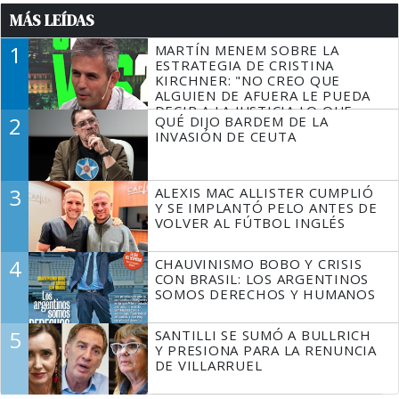
MÁS LEÍDAS
1
MARTÍN MENEM SOBRE LA
ESTRATEGIA DE CRISTINA
KIRCHNER: "NO CREO QUE
ALGUIEN DE AFUERA LE PUEDA
DECIR A LA JUSTICIA LO QUE
2
QUÉ DIJO BARDEM DE LA
TIENE QUE HACER"
INVASIÓN DE CEUTA
3
ALEXIS MAC ALLISTER CUMPLIÓ
Y SE IMPLANTÓ PELO ANTES DE
VOLVER AL FÚTBOL INGLÉS
4
CHAUVINISMO BOBO Y CRISIS
CON BRASIL: LOS ARGENTINOS
SOMOS DERECHOS Y HUMANOS
5
SANTILLI SE SUMÓ A BULLRICH
Y PRESIONA PARA LA RENUNCIA
DE VILLARRUEL