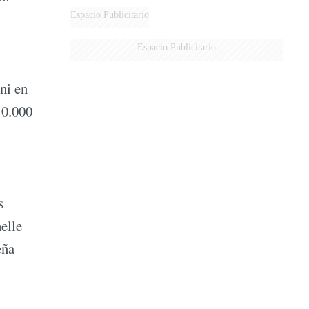
Espacio Publicitario
Espacio Publicitario
ni en
10.000
s
elle
eña