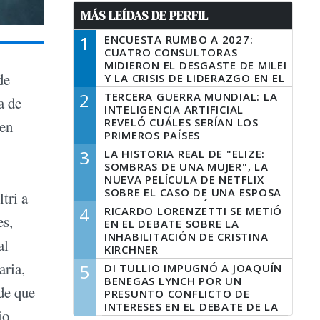
MÁS LEÍDAS DE PERFIL
1
ENCUESTA RUMBO A 2027:
CUATRO CONSULTORAS
MIDIERON EL DESGASTE DE MILEI
de
Y LA CRISIS DE LIDERAZGO EN EL
PERONISMO
2
TERCERA GUERRA MUNDIAL: LA
a de
INTELIGENCIA ARTIFICIAL
REVELÓ CUÁLES SERÍAN LOS
 en
PRIMEROS PAÍSES
LATINOAMERICANOS EN SER
3
LA HISTORIA REAL DE "ELIZE:
DERROTADOS
SOMBRAS DE UNA MUJER", LA
NUEVA PELÍCULA DE NETFLIX
SOBRE EL CASO DE UNA ESPOSA
tri a
QUE DESCUARTIZÓ A SU
4
RICARDO LORENZETTI SE METIÓ
MARIDO
es,
EN EL DEBATE SOBRE LA
INHABILITACIÓN DE CRISTINA
al
KIRCHNER
aria,
5
DI TULLIO IMPUGNÓ A JOAQUÍN
BENEGAS LYNCH POR UN
de que
PRESUNTO CONFLICTO DE
INTERESES EN EL DEBATE DE LA
io
LEY DE TIERRAS