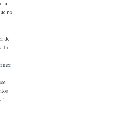
r la
que no
or de
a la
rimer
ese
ntos
s”.