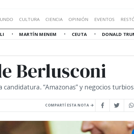
UNDO
CULTURA
CIENCIA
OPINIÓN
EVENTOS
REST
LLI
MARTÍN MENEM
CEUTA
DONALD TRU
de Berlusconi
a candidatura. “Amazonas” y negocios turbios
COMPARTÍ ESTA NOTA