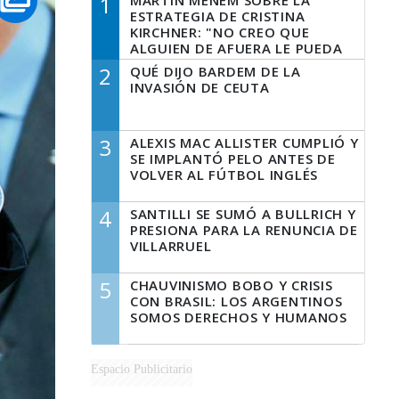
1
MARTÍN MENEM SOBRE LA
ESTRATEGIA DE CRISTINA
KIRCHNER: "NO CREO QUE
ALGUIEN DE AFUERA LE PUEDA
DECIR A LA JUSTICIA LO QUE
2
QUÉ DIJO BARDEM DE LA
TIENE QUE HACER"
INVASIÓN DE CEUTA
3
ALEXIS MAC ALLISTER CUMPLIÓ Y
SE IMPLANTÓ PELO ANTES DE
VOLVER AL FÚTBOL INGLÉS
4
SANTILLI SE SUMÓ A BULLRICH Y
PRESIONA PARA LA RENUNCIA DE
VILLARRUEL
5
CHAUVINISMO BOBO Y CRISIS
CON BRASIL: LOS ARGENTINOS
SOMOS DERECHOS Y HUMANOS
Espacio Publicitario