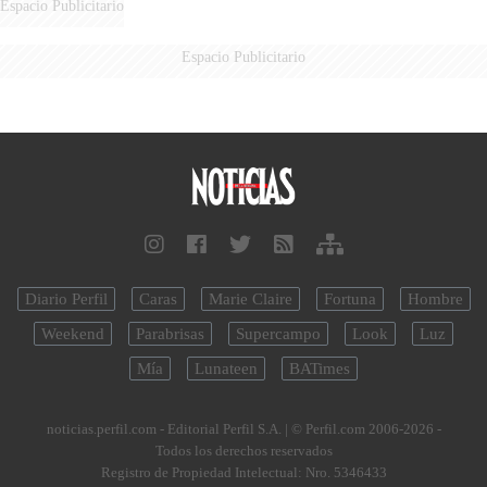
Espacio Publicitario
Espacio Publicitario
Diario Perfil
Caras
Marie Claire
Fortuna
Hombre
Weekend
Parabrisas
Supercampo
Look
Luz
Mía
Lunateen
BATimes
noticias.perfil.com - Editorial Perfil S.A.
| © Perfil.com 2006-2026 -
Todos los derechos reservados
Registro de Propiedad Intelectual: Nro. 5346433