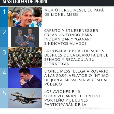
MÁS LEÍDAS DE PERFIL
1
MURIÓ JORGE MESSI, EL PAPÁ
DE LIONEL MESSI
2
CAPUTO Y STURZENEGGER
CREAN UN FONDO PARA
INDEMNIZAR Y “GANAR”
SINDICATOS ALIADOS
3
LA ROSADA BUSCA CULPABLES
DESPUÉS DE LA DERROTA EN EL
SENADO Y RECALCULA SU
ESTRATEGIA
4
LIONEL MESSI LLEGA A ROSARIO
A LAS 20.30: VELATORIO ÍNTIMO
DE JORGE MESSI, SIN ACCESO AL
PÚBLICO
5
LOS AVIONES F 16
SOBREVOLARÁN EL CENTRO
PORTEÑO Y EL LUNES
PARTICIPARÁN DE LA
CELEBRACIÓN DE LA FUERZA
AÉREA