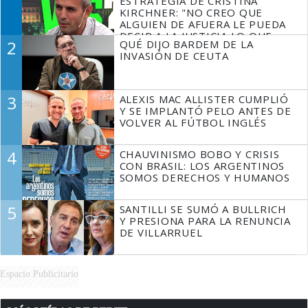
ESTRATEGIA DE CRISTINA
KIRCHNER: "NO CREO QUE
ALGUIEN DE AFUERA LE PUEDA
DECIR A LA JUSTICIA LO QUE
2
QUÉ DIJO BARDEM DE LA
TIENE QUE HACER"
INVASIÓN DE CEUTA
3
ALEXIS MAC ALLISTER CUMPLIÓ
Y SE IMPLANTÓ PELO ANTES DE
VOLVER AL FÚTBOL INGLÉS
4
CHAUVINISMO BOBO Y CRISIS
CON BRASIL: LOS ARGENTINOS
SOMOS DERECHOS Y HUMANOS
5
SANTILLI SE SUMÓ A BULLRICH
Y PRESIONA PARA LA RENUNCIA
DE VILLARRUEL
Espacio Publicitario