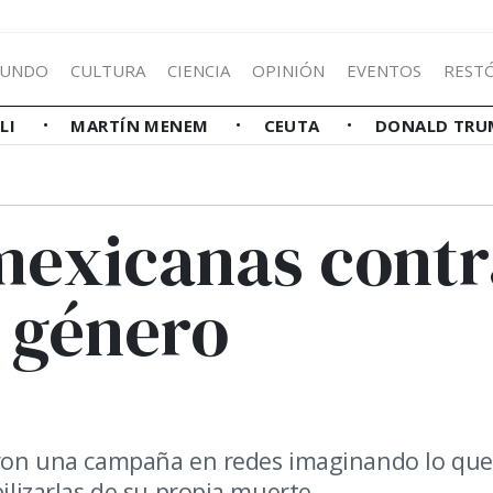
UNDO
CULTURA
CIENCIA
OPINIÓN
EVENTOS
REST
LLI
MARTÍN MENEM
CEUTA
DONALD TRU
mexicanas contr
e género
iaron una campaña en redes imaginando lo que
bilizarlas de su propia muerte.