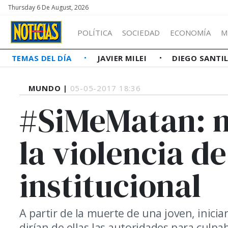
Thursday 6 De August, 2026
POLÍTICA
SOCIEDAD
ECONOMÍA
M
TEMAS DEL DÍA
JAVIER MILEI
DIEGO SANTI
MUNDO |
05-05-2017 18:36
#SiMeMatan: 
la violencia d
institucional
A partir de la muerte de una joven, inic
dirían de ellas las autoridades para culpa