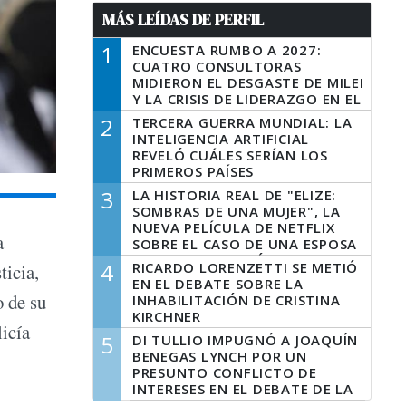
MÁS LEÍDAS DE PERFIL
1
ENCUESTA RUMBO A 2027:
CUATRO CONSULTORAS
MIDIERON EL DESGASTE DE MILEI
Y LA CRISIS DE LIDERAZGO EN EL
PERONISMO
2
TERCERA GUERRA MUNDIAL: LA
INTELIGENCIA ARTIFICIAL
REVELÓ CUÁLES SERÍAN LOS
PRIMEROS PAÍSES
LATINOAMERICANOS EN SER
3
LA HISTORIA REAL DE "ELIZE:
DERROTADOS
SOMBRAS DE UNA MUJER", LA
NUEVA PELÍCULA DE NETFLIX
a
SOBRE EL CASO DE UNA ESPOSA
QUE DESCUARTIZÓ A SU
4
RICARDO LORENZETTI SE METIÓ
ticia,
MARIDO
EN EL DEBATE SOBRE LA
o de su
INHABILITACIÓN DE CRISTINA
KIRCHNER
icía
5
DI TULLIO IMPUGNÓ A JOAQUÍN
BENEGAS LYNCH POR UN
PRESUNTO CONFLICTO DE
INTERESES EN EL DEBATE DE LA
LEY DE TIERRAS