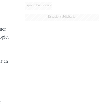
Espacio Publicitario
Espacio Publicitario
imer
opic.
tica
r