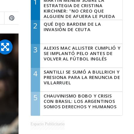
1
MARTÍN MENEM SOBRE LA
ESTRATEGIA DE CRISTINA
KIRCHNER: "NO CREO QUE
ALGUIEN DE AFUERA LE PUEDA
DECIR A LA JUSTICIA LO QUE
2
QUÉ DIJO BARDEM DE LA
TIENE QUE HACER"
INVASIÓN DE CEUTA
3
ALEXIS MAC ALLISTER CUMPLIÓ Y
SE IMPLANTÓ PELO ANTES DE
VOLVER AL FÚTBOL INGLÉS
4
SANTILLI SE SUMÓ A BULLRICH Y
PRESIONA PARA LA RENUNCIA DE
VILLARRUEL
5
CHAUVINISMO BOBO Y CRISIS
CON BRASIL: LOS ARGENTINOS
SOMOS DERECHOS Y HUMANOS
Espacio Publicitario