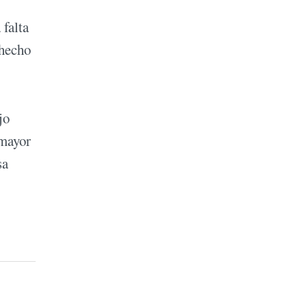
 falta
 hecho
jo
 mayor
sa